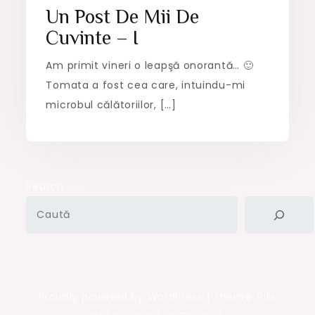
Un Post De Mii De
Cuvinte – I
Am primit vineri o leapşă onorantă… 🙂
Tomata a fost cea care, intuindu-mi
microbul călătoriilor, […]
Search
Proudly powered by WordPress
|
Theme: Rits