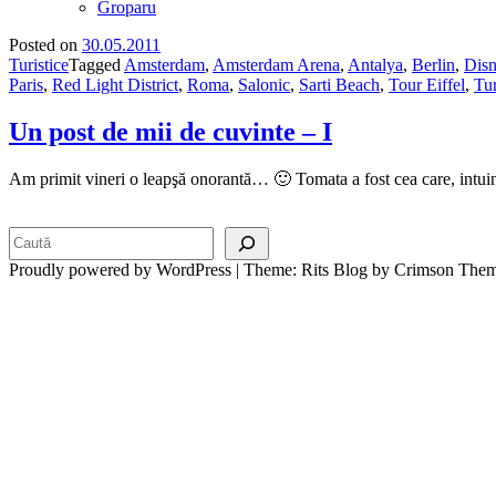
Groparu
Posted on
30.05.2011
Turistice
Tagged
Amsterdam
,
Amsterdam Arena
,
Antalya
,
Berlin
,
Disn
Paris
,
Red Light District
,
Roma
,
Salonic
,
Sarti Beach
,
Tour Eiffel
,
Tur
Un post de mii de cuvinte – I
Am primit vineri o leapşă onorantă… 🙂 Tomata a fost cea care, intuin
Search
Proudly powered by WordPress
|
Theme: Rits Blog by Crimson Them