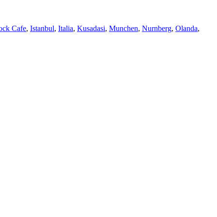
ock Cafe
,
Istanbul
,
Italia
,
Kusadasi
,
Munchen
,
Nurnberg
,
Olanda
,