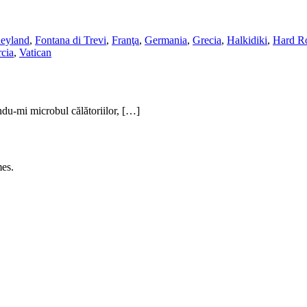
eyland
,
Fontana di Trevi
,
Franţa
,
Germania
,
Grecia
,
Halkidiki
,
Hard R
cia
,
Vatican
du-mi microbul călătoriilor, […]
es.