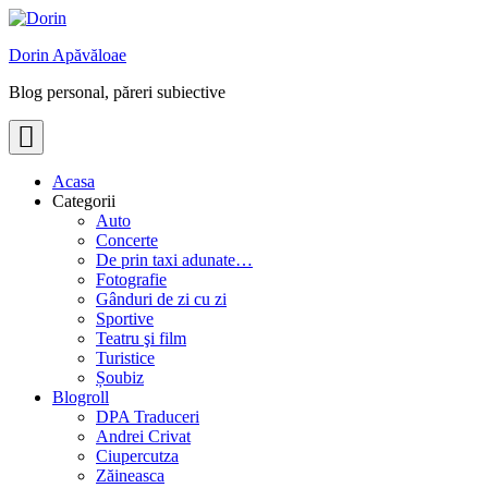
Skip
to
Dorin Apăvăloae
content
Blog personal, păreri subiective
Acasa
Categorii
Auto
Concerte
De prin taxi adunate…
Fotografie
Gânduri de zi cu zi
Sportive
Teatru şi film
Turistice
Șoubiz
Blogroll
DPA Traduceri
Andrei Crivat
Ciupercutza
Zăineasca