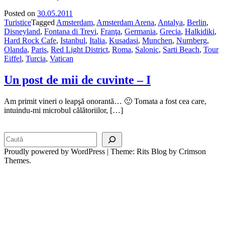
Posted on
30.05.2011
Turistice
Tagged
Amsterdam
,
Amsterdam Arena
,
Antalya
,
Berlin
,
Disneyland
,
Fontana di Trevi
,
Franţa
,
Germania
,
Grecia
,
Halkidiki
,
Hard Rock Cafe
,
Istanbul
,
Italia
,
Kusadasi
,
Munchen
,
Nurnberg
,
Olanda
,
Paris
,
Red Light District
,
Roma
,
Salonic
,
Sarti Beach
,
Tour
Eiffel
,
Turcia
,
Vatican
Un post de mii de cuvinte – I
Am primit vineri o leapşă onorantă… 🙂 Tomata a fost cea care,
intuindu-mi microbul călătoriilor, […]
Search
Proudly powered by WordPress
|
Theme: Rits Blog by Crimson
Themes.