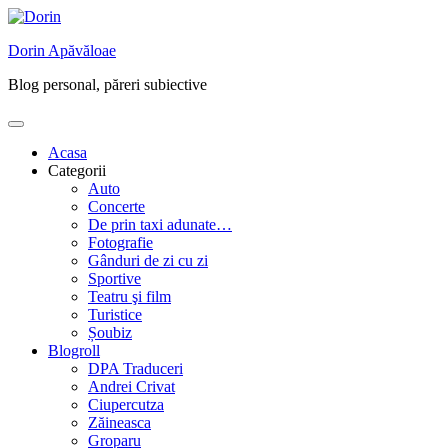
Skip
to
Dorin Apăvăloae
content
Blog personal, păreri subiective
Acasa
Categorii
Auto
Concerte
De prin taxi adunate…
Fotografie
Gânduri de zi cu zi
Sportive
Teatru şi film
Turistice
Șoubiz
Blogroll
DPA Traduceri
Andrei Crivat
Ciupercutza
Zăineasca
Groparu