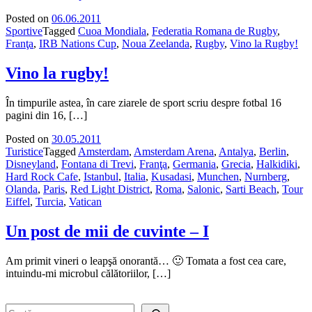
Posted on
06.06.2011
Sportive
Tagged
Cuoa Mondiala
,
Federatia Romana de Rugby
,
Franţa
,
IRB Nations Cup
,
Noua Zeelanda
,
Rugby
,
Vino la Rugby!
Vino la rugby!
În timpurile astea, în care ziarele de sport scriu despre fotbal 16
pagini din 16, […]
Posted on
30.05.2011
Turistice
Tagged
Amsterdam
,
Amsterdam Arena
,
Antalya
,
Berlin
,
Disneyland
,
Fontana di Trevi
,
Franţa
,
Germania
,
Grecia
,
Halkidiki
,
Hard Rock Cafe
,
Istanbul
,
Italia
,
Kusadasi
,
Munchen
,
Nurnberg
,
Olanda
,
Paris
,
Red Light District
,
Roma
,
Salonic
,
Sarti Beach
,
Tour
Eiffel
,
Turcia
,
Vatican
Un post de mii de cuvinte – I
Am primit vineri o leapşă onorantă… 🙂 Tomata a fost cea care,
intuindu-mi microbul călătoriilor, […]
Search