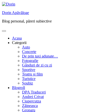
Skip
to
Dorin Apăvăloae
content
Blog personal, păreri subiective
Acasa
Categorii
Auto
Concerte
De prin taxi adunate…
Fotografie
Gânduri de zi cu zi
Sportive
Teatru şi film
Turistice
Șoubiz
Blogroll
DPA Traduceri
Andrei Crivat
Ciupercutza
Zăineasca
Groparu