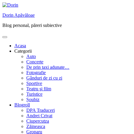
Skip
to
Dorin Apăvăloae
content
Blog personal, păreri subiective
Acasa
Categorii
Auto
Concerte
De prin taxi adunate…
Fotografie
Gânduri de zi cu zi
Sportive
Teatru şi film
Turistice
Șoubiz
Blogroll
DPA Traduceri
Andrei Crivat
Ciupercutza
Zăineasca
Groparu