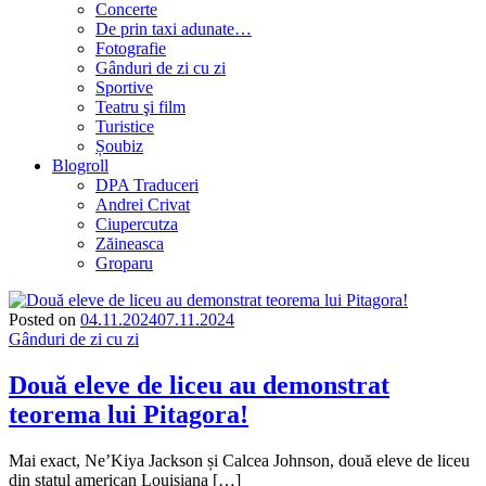
Concerte
De prin taxi adunate…
Fotografie
Gânduri de zi cu zi
Sportive
Teatru şi film
Turistice
Șoubiz
Blogroll
DPA Traduceri
Andrei Crivat
Ciupercutza
Zăineasca
Groparu
Posted on
04.11.2024
07.11.2024
Gânduri de zi cu zi
Două eleve de liceu au demonstrat
teorema lui Pitagora!
Mai exact, Ne’Kiya Jackson și Calcea Johnson, două eleve de liceu
din statul american Louisiana […]