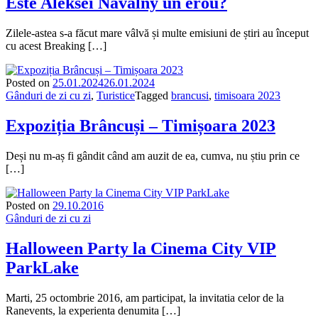
Este Aleksei Navalny un erou?
Zilele-astea s-a făcut mare vâlvă și multe emisiuni de știri au început
cu acest Breaking […]
Posted on
25.01.2024
26.01.2024
Gânduri de zi cu zi
,
Turistice
Tagged
brancusi
,
timisoara 2023
Expoziția Brâncuși – Timișoara 2023
Deși nu m-aș fi gândit când am auzit de ea, cumva, nu știu prin ce
[…]
Posted on
29.10.2016
Gânduri de zi cu zi
Halloween Party la Cinema City VIP
ParkLake
Marti, 25 octombrie 2016, am participat, la invitatia celor de la
Ranevents, la experienta denumita […]