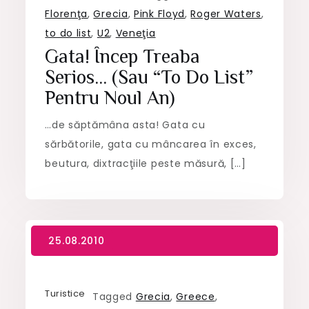
Florenţa
,
Grecia
,
Pink Floyd
,
Roger Waters
,
to do list
,
U2
,
Veneţia
Gata! Încep Treaba
Serios… (sau “to Do List”
Pentru Noul An)
…de săptămâna asta! Gata cu
sărbătorile, gata cu mâncarea în exces,
beutura, dixtracţiile peste măsură, […]
Turistice
Tagged
Grecia
,
Greece
,