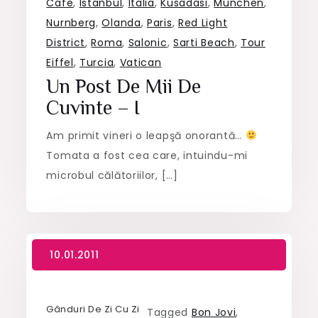
Cafe
,
Istanbul
,
Italia
,
Kusadasi
,
Munchen
,
Nurnberg
,
Olanda
,
Paris
,
Red Light
District
,
Roma
,
Salonic
,
Sarti Beach
,
Tour
Eiffel
,
Turcia
,
Vatican
Un Post De Mii De
Cuvinte – I
Am primit vineri o leapşă onorantă…
Tomata a fost cea care, intuindu-mi
microbul călătoriilor, […]
Gânduri De Zi Cu Zi
Tagged
Bon Jovi
,