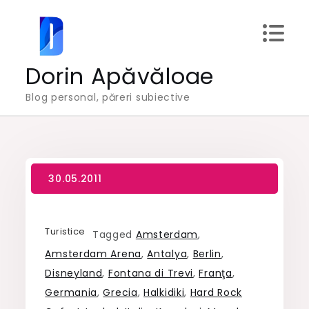
Skip
to
content
Dorin Apăvăloae
Blog personal, păreri subiective
Turistice
Tagged
Amsterdam
,
Amsterdam Arena
,
Antalya
,
Berlin
,
Disneyland
,
Fontana di Trevi
,
Franţa
,
Germania
,
Grecia
,
Halkidiki
,
Hard Rock