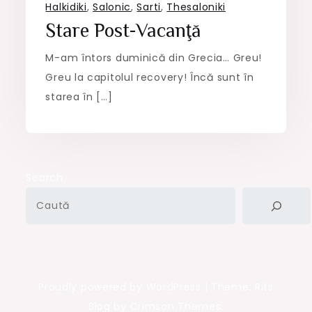
Halkidiki
,
Salonic
,
Sarti
,
Thesaloniki
Stare Post-Vacanţă
M-am întors duminică din Grecia… Greu!
Greu la capitolul recovery! Încă sunt în
starea în […]
Search
Proudly powered by WordPress
|
Theme: Rits
Blog by Crimson Themes.