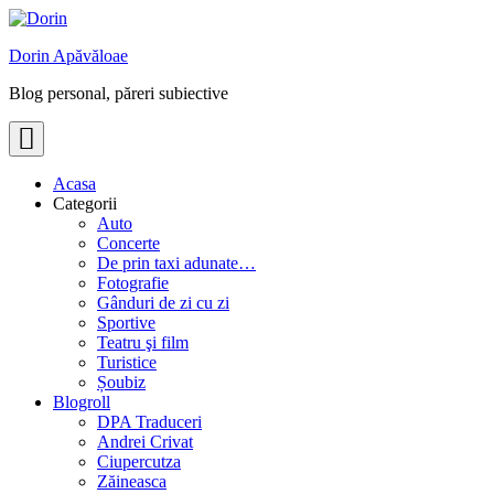
Skip
to
Dorin Apăvăloae
content
Blog personal, păreri subiective
Acasa
Categorii
Auto
Concerte
De prin taxi adunate…
Fotografie
Gânduri de zi cu zi
Sportive
Teatru şi film
Turistice
Șoubiz
Blogroll
DPA Traduceri
Andrei Crivat
Ciupercutza
Zăineasca