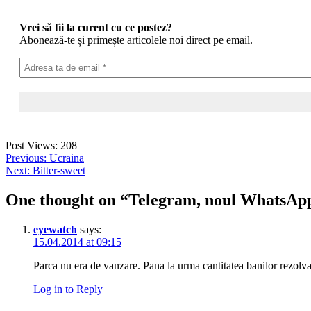
Vrei să fii la curent cu ce postez?
Abonează-te și primește articolele noi direct pe email.
Post Views:
208
Post
Previous:
Ucraina
Next:
Bitter-sweet
navigation
One thought on “
Telegram, noul WhatsAp
eyewatch
says:
15.04.2014 at 09:15
Parca nu era de vanzare. Pana la urma cantitatea banilor rezolva p
Log in to Reply