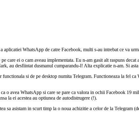
 a aplicatiei WhatsApp de catre Facebook, multi s-au intrebat ce va urm
tie pe care ei o cam aveau implementata. Eu n-am gasit alt raspuns deca
rk, au desfiintat dusmanul cumparandu-l! Alta explicatie n-am. Si asta e 
ar functionala si de pe desktop numita Telegram. Functioneaza la fel ca
ca o avea WhatsApp si care se pare ca valora in ochii Facebook 19 milia
nsa la ei acestea au optiunea de autodistrugere (!).
a sa asistam in scurt timp la o noua achizitie a celor de la Telegram (d