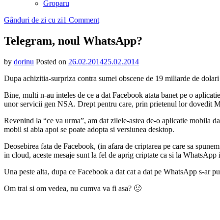
Groparu
on
Gânduri de zi cu zi
1 Comment
Telegram,
noul
Telegram, noul WhatsApp?
WhatsApp?
by
dorinu
Posted on
26.02.2014
25.02.2014
Dupa achizitia-surpriza contra sumei obscene de 19 miliarde de dolari
Bine, multi n-au inteles de ce a dat Facebook atata banet pe o aplica
unor servicii gen NSA. Drept pentru care, prin prietenul lor dovedit Ma
Revenind la “ce va urma”, am dat zilele-astea de-o aplicatie mobila d
mobil si abia apoi se poate adopta si versiunea desktop.
Deosebirea fata de Facebook, (in afara de criptarea pe care sa spunem 
in cloud, aceste mesaje sunt la fel de aprig criptate ca si la WhatsApp i
Una peste alta, dupa ce Facebook a dat cat a dat pe WhatsApp s-ar pute
Om trai si om vedea, nu cumva va fi asa? 🙂