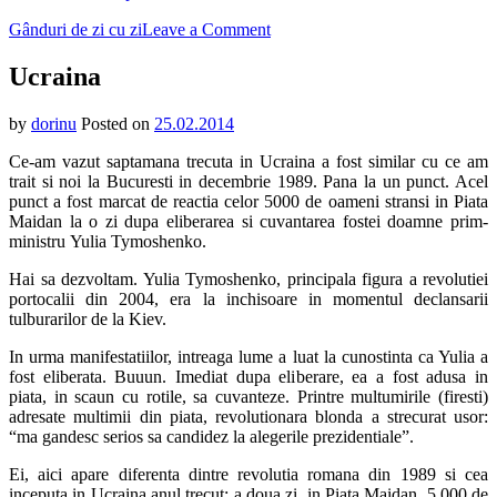
on
Gânduri de zi cu zi
Leave a Comment
Ucraina
Ucraina
by
dorinu
Posted on
25.02.2014
Ce-am vazut saptamana trecuta in Ucraina a fost similar cu ce am
trait si noi la Bucuresti in decembrie 1989. Pana la un punct. Acel
punct a fost marcat de reactia celor 5000 de oameni stransi in Piata
Maidan la o zi dupa eliberarea si cuvantarea fostei doamne prim-
ministru Yulia Tymoshenko.
Hai sa dezvoltam. Yulia Tymoshenko, principala figura a revolutiei
portocalii din 2004, era la inchisoare in momentul declansarii
tulburarilor de la Kiev.
In urma manifestatiilor, intreaga lume a luat la cunostinta ca Yulia a
fost eliberata. Buuun. Imediat dupa eliberare, ea a fost adusa in
piata, in scaun cu rotile, sa cuvanteze. Printre multumirile (firesti)
adresate multimii din piata, revolutionara blonda a strecurat usor:
“ma gandesc serios sa candidez la alegerile prezidentiale”.
Ei, aici apare diferenta dintre revolutia romana din 1989 si cea
inceputa in Ucraina anul trecut: a doua zi, in Piata Maidan, 5.000 de