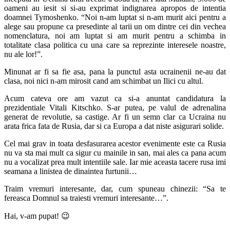
oameni au iesit si si-au exprimat indignarea apropos de intentia
doamnei Tymoshenko. “Noi n-am luptat si n-am murit aici pentru a
alege sau propune ca presedinte al tarii un om dintre cei din vechea
nomenclatura, noi am luptat si am murit pentru a schimba in
totalitate clasa politica cu una care sa reprezinte interesele noastre,
nu ale lor!”.
Minunat ar fi sa fie asa, pana la punctul asta ucrainenii ne-au dat
clasa, noi nici n-am mirosit cand am schimbat un Ilici cu altul.
Acum cateva ore am vazut ca si-a anuntat candidatura la
prezidentiale Vitali Kitschko. S-ar putea, pe valul de adrenalina
generat de revolutie, sa castige. Ar fi un semn clar ca Ucraina nu
arata frica fata de Rusia, dar si ca Europa a dat niste asigurari solide.
Cel mai grav in toata desfasurarea acestor evenimente este ca Rusia
nu va sta mai mult ca sigur cu mainile in san, mai ales ca pana acum
nu a vocalizat prea mult intentiile sale. Iar mie aceasta tacere rusa imi
seamana a linistea de dinaintea furtunii…
Traim vremuri interesante, dar, cum spuneau chinezii: “Sa te
fereasca Domnul sa traiesti vremuri interesante…”.
Hai, v-am pupat! 😉