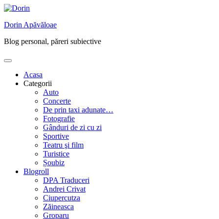
Skip
to
Dorin Apăvăloae
content
Blog personal, păreri subiective
Acasa
Categorii
Auto
Concerte
De prin taxi adunate…
Fotografie
Gânduri de zi cu zi
Sportive
Teatru şi film
Turistice
Șoubiz
Blogroll
DPA Traduceri
Andrei Crivat
Ciupercutza
Zăineasca
Groparu