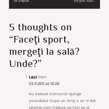
la capăt
vă pot lua…
navigation
5 thoughts on
“
Faceţi sport,
mergeţi la sală?
Unde?
”
Laci
says:
02.11.2011 at 10:26
Nu trebuie instructor ajunge
youtubeul. Dupa un timp o sa-ti dai
seama cum trebuie sa faci sa ai