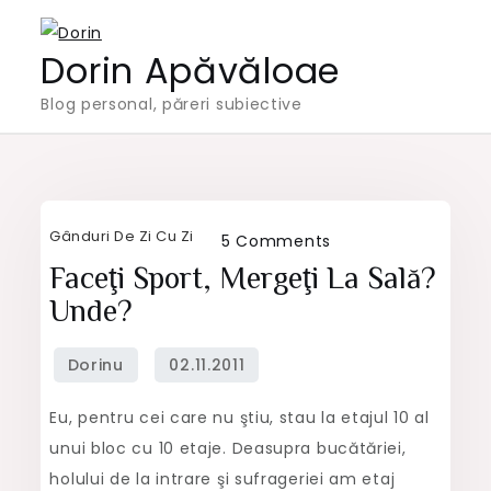
Skip
to
Dorin Apăvăloae
content
Blog personal, păreri subiective
Gânduri De Zi Cu Zi
on
5 Comments
Faceţi
Faceţi Sport, Mergeţi La Sală?
sport,
Unde?
mergeţi
la
sală?
Eu, pentru cei care nu ştiu, stau la etajul 10 al
Unde?
unui bloc cu 10 etaje. Deasupra bucătăriei,
holului de la intrare şi sufrageriei am etaj