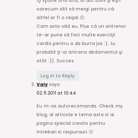
îţi spune una alta, ai dat bani şi eşti
oarecum silit să mergi pentru că
altfel ar fi o risipă 🙂
Cam asta văd eu. Plus că un antrenor
te-ar pune să faci multe exerciţii
cardio pentru a da burta jos :), tu
probabil ţi-ai antrena abdomentul şi
atât :)). Succes.
Log in to Reply
Valy
says:
02.11.2011 at 10:44
Eu m-as autorecomanda. Check my
blog, ai articole e tema asta si ai
pagina special creata pentru
intrebari si raspunsuri 🙂