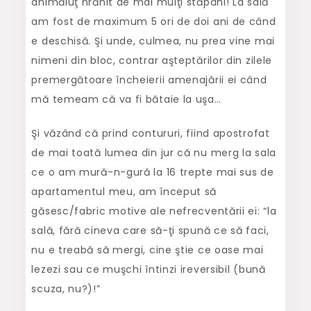
animăluţ hrănit de mai mulţi stăpâni! La sală
am fost de maximum 5 ori de doi ani de când
e deschisă. Şi unde, culmea, nu prea vine mai
nimeni din bloc, contrar aşteptărilor din zilele
premergătoare încheierii amenajării ei când
mă temeam că va fi bătaie la uşa…
Şi văzând că prind contururi, fiind apostrofat
de mai toată lumea din jur că nu merg la sala
ce o am mură-n-gură la 16 trepte mai sus de
apartamentul meu, am început să
găsesc/fabric motive ale nefrecventării ei: “la
sală, fără cineva care să-ţi spună ce să faci,
nu e treabă să mergi, cine ştie ce oase mai
lezezi sau ce muşchi întinzi ireversibil (bună
scuza, nu?)!”