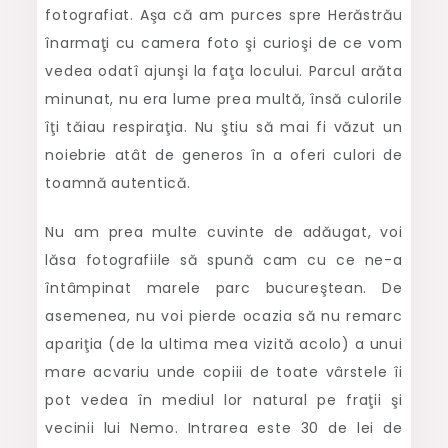
fotografiat. Aşa că am purces spre Herăstrău
înarmaţi cu camera foto şi curioşi de ce vom
vedea odatî ajunşi la faţa locului. Parcul arăta
minunat, nu era lume prea multă, însă culorile
îţi tăiau respiraţia. Nu ştiu să mai fi văzut un
noiebrie atât de generos în a oferi culori de
toamnă autentică.
Nu am prea multe cuvinte de adăugat, voi
lăsa fotografiile să spună cam cu ce ne-a
întâmpinat marele parc bucureştean. De
asemenea, nu voi pierde ocazia să nu remarc
apariţia (de la ultima mea vizită acolo) a unui
mare acvariu unde copiii de toate vârstele îi
pot vedea în mediul lor natural pe fraţii şi
vecinii lui Nemo. Intrarea este 30 de lei de