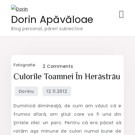
Skip
to
Dorin Apăvăloae
content
Blog personal, păreri subiective
Fotografie
on
2 Comments
Culorile
Culorile Toamnei În Herăstrău
toamnei
în
Herăstrău
Duminică dimineaţă, de cum am văzut că e
frumos afară, am ştiut care va fi una din
ţintele zilei: un parc. Pentru că era păcat să
ratăm aşa minune de culori numai bune de