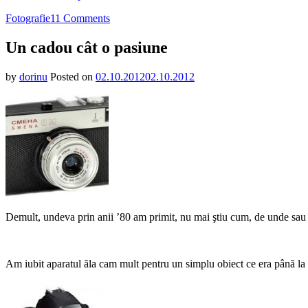
on
Fotografie
11 Comments
Un
cadou
Un cadou cât o pasiune
cât
o
by
dorinu
Posted on
02.10.2012
02.10.2012
pasiune
Demult, undeva prin anii ’80 am primit, nu mai ştiu cum, de unde sa
Am iubit aparatul ăla cam mult pentru un simplu obiect ce era până la 