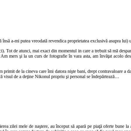
ără însă a-mi putea vreodată revendica proprietatea exclusivă asupra lui
i). Tot de atunci, mai exact din momentul in care a trebuit să mă desp
Am mers şi la un curs de fotografie în vara asta, am învăţat acolo des
m primit de la cineva care îmi datora nişte bani, drept contravaloare a d
a că visul de a deţine Nikonul propriu şi personal se îndepărtează…
erea zilei mele de naştere, au început să apară pe piaţă oferte bune 