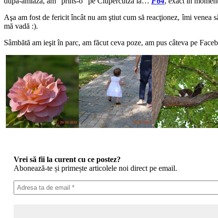
după-amiază, am “prins-o” pe Ciupercutza la…
F64
, exact în moment
Aşa am fost de fericit încât nu am ştiut cum să reacţionez, îmi venea să 
mă vadă :).
Sâmbătă am ieşit în parc, am făcut ceva poze, am pus câteva pe Fac
Vrei să fii la curent cu ce postez?
Abonează-te și primește articolele noi direct pe email.