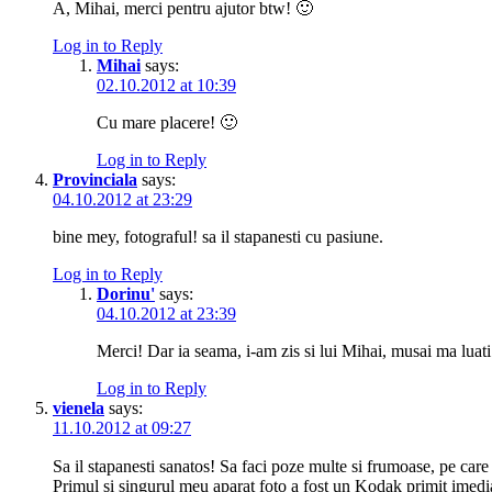
A, Mihai, merci pentru ajutor btw! 🙂
Log in to Reply
Mihai
says:
02.10.2012 at 10:39
Cu mare placere! 🙂
Log in to Reply
Provinciala
says:
04.10.2012 at 23:29
bine mey, fotograful! sa il stapanesti cu pasiune.
Log in to Reply
Dorinu'
says:
04.10.2012 at 23:39
Merci! Dar ia seama, i-am zis si lui Mihai, musai ma luati 
Log in to Reply
vienela
says:
11.10.2012 at 09:27
Sa il stapanesti sanatos! Sa faci poze multe si frumoase, pe care 
Primul si singurul meu aparat foto a fost un Kodak primit imedi