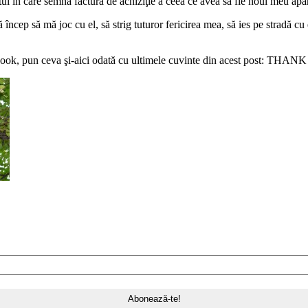
ul în care semna factura de achiziţie a ceea ce avea să fie noul meu ap
încep să mă joc cu el, să strig tuturor fericirea mea, să ies pe stradă cu
ebook, pun ceva şi-aici odată cu ultimele cuvinte din acest post: TH