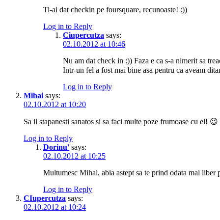
Ti-ai dat checkin pe foursquare, recunoaste! :))
Log in to Reply
Ciupercutza
says:
02.10.2012 at 10:46
Nu am dat check in :)) Faza e ca s-a nimerit sa trea
Intr-un fel a fost mai bine asa pentru ca aveam ditam
Log in to Reply
Mihai
says:
02.10.2012 at 10:20
Sa il stapanesti sanatos si sa faci multe poze frumoase cu el! 😉
Log in to Reply
Dorinu'
says:
02.10.2012 at 10:25
Multumesc Mihai, abia astept sa te prind odata mai liber 
Log in to Reply
CIupercutza
says:
02.10.2012 at 10:24