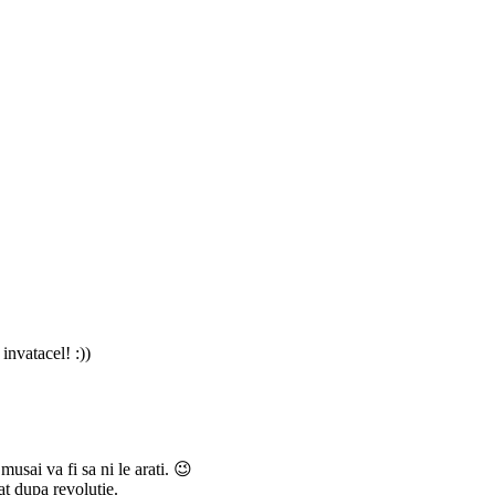
invatacel! :))
musai va fi sa ni le arati. 😉
at dupa revolutie.