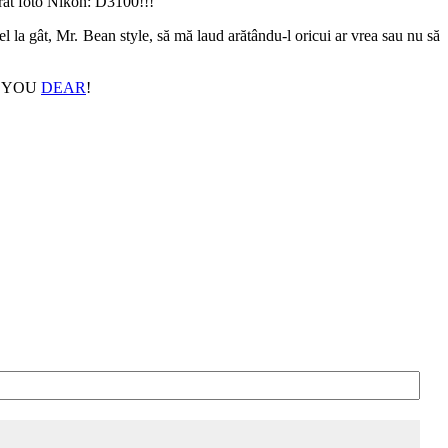
arat foto Nikon: D3100!!!
 el la gât, Mr. Bean style, să mă laud arătându-l oricui ar vrea sau nu să
ANK YOU
DEAR
!