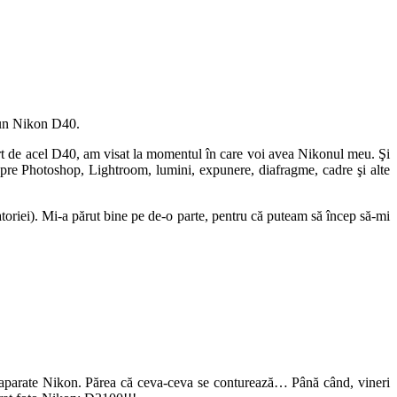
) un Nikon D40.
art de acel D40, am visat la momentul în care voi avea Nikonul meu. Şi
pre Photoshop, Lightroom, lumini, expunere, diafragme, cadre şi alte
atoriei). Mi-a părut bine pe de-o parte, pentru că puteam să încep să-mi
la aparate Nikon. Părea că ceva-ceva se conturează… Până când, vineri