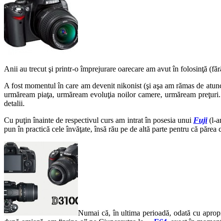
Anii au trecut şi printr-o împrejurare oarecare am avut în folosinţă (f
A fost momentul în care am devenit nikonist (şi aşa am rămas de atunc
urmăream piaţa, urmăream evoluţia noilor camere, urmăream preţuri. 
detalii.
Cu puţin înainte de respectivul curs am intrat în posesia unui
Fuji
(l-a
pun în practică cele învăţate, însă rău pe de altă parte pentru că păre
Numai că, în ultima perioadă, odată cu apropi