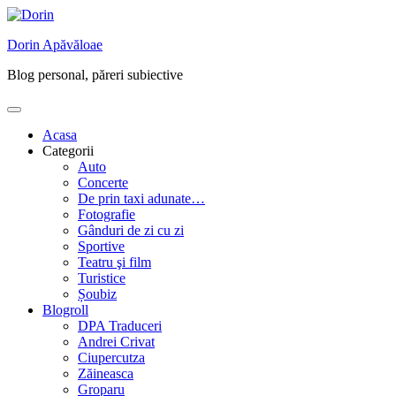
Skip
to
Dorin Apăvăloae
content
Blog personal, păreri subiective
Acasa
Categorii
Auto
Concerte
De prin taxi adunate…
Fotografie
Gânduri de zi cu zi
Sportive
Teatru şi film
Turistice
Șoubiz
Blogroll
DPA Traduceri
Andrei Crivat
Ciupercutza
Zăineasca
Groparu