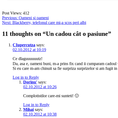
Post Views:
412
Post
Previous:
Oameni şi oameni
Next:
Blackberry, telefonul care mi-a scos peri albi
navigation
11 thoughts on “
Un cadou cât o pasiune
”
CIupercutza
says:
02.10.2012 at 10:19
Ce dlaguuuuuutz!
Da, asa e, oameni buni, m-a prins fix cand ii cumparam cadoul
Si eu care m-am chinuit sa fie surpriza surprizelor si am fugit 
Log in to Reply
Dorinu'
says:
02.10.2012 at 10:26
Complotistilor care-mi sunteti! 🙂
Log in to Reply
Mihai
says:
02.10.2012 at 10:38