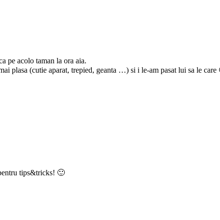
ca pe acolo taman la ora aia.
ai plasa (cutie aparat, trepied, geanta …) si i le-am pasat lui sa le care
pentru tips&tricks! 🙂