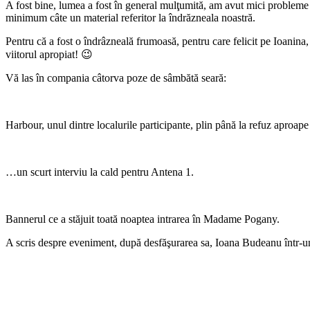
A fost bine, lumea a fost în general mulţumită, am avut mici probleme 
minimum câte un material referitor la îndrăzneala noastră.
Pentru că a fost o îndrâzneală frumoasă, pentru care felicit pe Ioani
viitorul apropiat! 😉
Vă las în compania câtorva poze de sâmbătă seară:
Harbour, unul dintre localurile participante, plin până la refuz aproape
…un scurt interviu la cald pentru Antena 1.
Bannerul ce a stăjuit toată noaptea intrarea în Madame Pogany.
A scris despre eveniment, după desfăşurarea sa, Ioana Budeanu într-un 