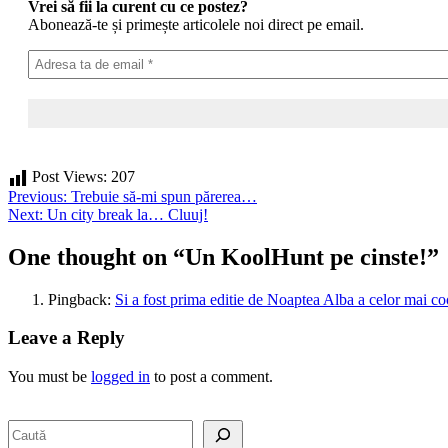
Vrei să fii la curent cu ce postez?
Abonează-te și primește articolele noi direct pe email.
Post Views:
207
Post
Previous:
Trebuie să-mi spun părerea…
Next:
Un city break la… Cluuj!
navigation
One thought on “
Un KoolHunt pe cinste!
”
Pingback:
Si a fost prima editie de Noaptea Alba a celor mai coo
Leave a Reply
You must be
logged in
to post a comment.
Search