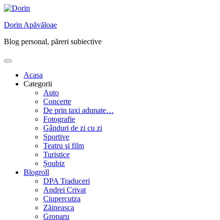
Skip
to
Dorin Apăvăloae
content
Blog personal, păreri subiective
Acasa
Categorii
Auto
Concerte
De prin taxi adunate…
Fotografie
Gânduri de zi cu zi
Sportive
Teatru şi film
Turistice
Șoubiz
Blogroll
DPA Traduceri
Andrei Crivat
Ciupercutza
Zăineasca
Groparu