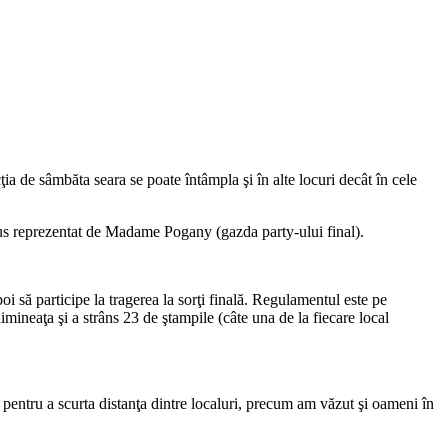
ţia de sâmbăta seara se poate întâmpla şi în alte locuri decât în cele
inus reprezentat de Madame Pogany (gazda party-ului final).
 să participe la tragerea la sorţi finală. Regulamentul este pe
 dimineaţa şi a strâns 23 de ştampile (câte una de la fiecare local
pentru a scurta distanţa dintre localuri, precum am văzut şi oameni în