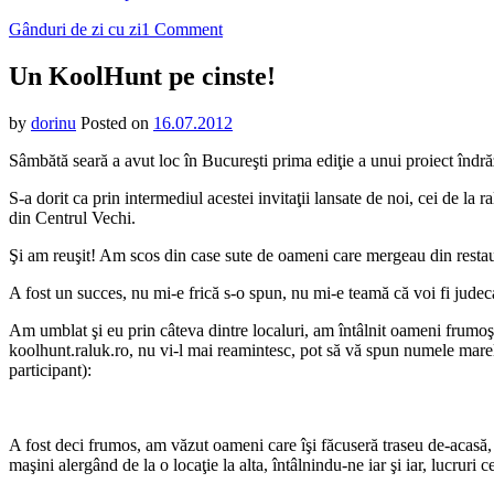
on
Gânduri de zi cu zi
1 Comment
Un
KoolHunt
Un KoolHunt pe cinste!
pe
cinste!
by
dorinu
Posted on
16.07.2012
Sâmbătă seară a avut loc în Bucureşti prima ediţie a unui proiect îndră
S-a dorit ca prin intermediul acestei invitaţii lansate de noi, cei de la
din Centrul Vechi.
Şi am reuşit! Am scos din case sute de oameni care mergeau din restaur
A fost un succes, nu mi-e frică s-o spun, nu mi-e teamă că voi fi judec
Am umblat şi eu prin câteva dintre localuri, am întâlnit oameni frumoşi
koolhunt.raluk.ro, nu vi-l mai reamintesc, pot să vă spun numele marel
participant):
A fost deci frumos, am văzut oameni care îşi făcuseră traseu de-acasă,
maşini alergând de la o locaţie la alta, întâlnindu-ne iar şi iar, lucruri 