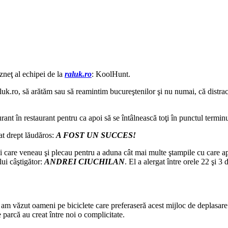
zneţ al echipei de la
raluk.ro
: KoolHunt.
 raluk.ro, să arătăm sau să reamintim bucureştenilor şi nu numai, că distrac
ant în restaurant pentru ca apoi să se întâlnească toţi în punctul term
at drept lăudăros:
A FOST UN SUCCES!
 care veneau şi plecau pentru a aduna cât mai multe ştampile cu care apoi
ui câştigător:
ANDREI CIUCHILAN
. El a alergat între orele 22 şi 3
 am văzut oameni pe biciclete care preferaseră acest mijloc de deplasare 
ce parcă au creat între noi o complicitate.