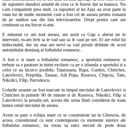
de suporteri olandezi amutiti de ceea ce le fusese dat sa traiasca. Nu
i-am compatimit prea mult, ca suporteri al lui Ajax au avut parte la
viata lor de multe momente cum a fost cel de aseara pentru romanii
de pe stadion sau din fata televizoarelor. Drept pentru care am
continuat sa ma bucur si-atat.
E minunat ce am trait aseara, am auzit ca Gigi a aberat iar in
interviuri, m-am ferit sa le vad sau sa le caut pe net. El are rolul lui
indiscutabil, dar nu mai am nervi sa vad prostii debitate de acest
autointitulat demiurg al fotbalului romanesc.
A fost o zi mare a fotbalului romanesc, a sportului romanesc si
trebuie sa o pastram in inimi exclusiv ca pe o izbanda a sportului si a
celor ce au facut-o posibila: Tatarusanu, Rapa, Gardos, Chiriches,
Latovlevici, Prepelita, Tanase, Adi Popa, Rusescu, Chipciu, Tatu,
Nikolici, Filip, Parvulescu.
Golurile noastre au fost marcate in timpul meciului de Latovlevici si
Chiriches in primele 90 de minute si de Rusescu, Nikolici, Filip si
Latovlevici la penalty-uri, acesta din urma fiind considerat de toata
lumea omul meciului de aseara.
Avem se pare o echipa mare ce se construieste iar in Ghencea, de
aceea, considerand ca sunt contemporan cu momente istorice ale
fotbalului romanesc, nu vreau sa ratez meciul de peste doua