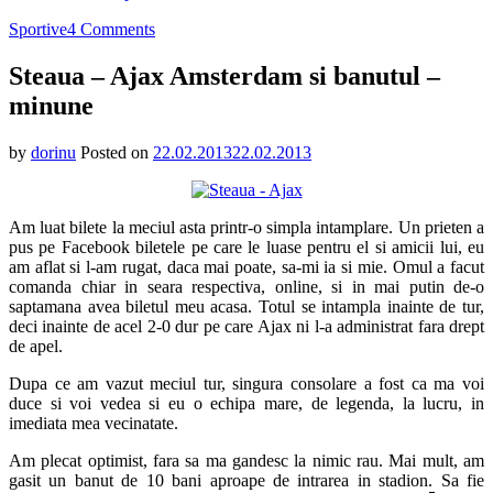
on
Sportive
4 Comments
Steaua
–
Steaua – Ajax Amsterdam si banutul –
Ajax
minune
Amsterdam
si
banutul
by
dorinu
Posted on
22.02.2013
22.02.2013
–
minune
Am luat bilete la meciul asta printr-o simpla intamplare. Un prieten a
pus pe Facebook biletele pe care le luase pentru el si amicii lui, eu
am aflat si l-am rugat, daca mai poate, sa-mi ia si mie. Omul a facut
comanda chiar in seara respectiva, online, si in mai putin de-o
saptamana avea biletul meu acasa. Totul se intampla inainte de tur,
deci inainte de acel 2-0 dur pe care Ajax ni l-a administrat fara drept
de apel.
Dupa ce am vazut meciul tur, singura consolare a fost ca ma voi
duce si voi vedea si eu o echipa mare, de legenda, la lucru, in
imediata mea vecinatate.
Am plecat optimist, fara sa ma gandesc la nimic rau. Mai mult, am
gasit un banut de 10 bani aproape de intrarea in stadion. Sa fie