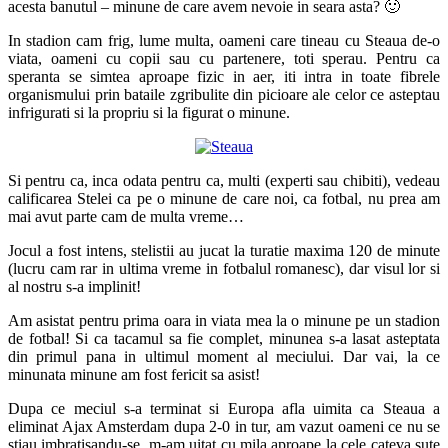
acesta banutul – minune de care avem nevoie in seara asta? 🙂
In stadion cam frig, lume multa, oameni care tineau cu Steaua de-o
viata, oameni cu copii sau cu partenere, toti sperau. Pentru ca
speranta se simtea aproape fizic in aer, iti intra in toate fibrele
organismului prin bataile zgribulite din picioare ale celor ce asteptau
infrigurati si la propriu si la figurat o minune.
Si pentru ca, inca odata pentru ca, multi (experti sau chibiti), vedeau
calificarea Stelei ca pe o minune de care noi, ca fotbal, nu prea am
mai avut parte cam de multa vreme…
Jocul a fost intens, stelistii au jucat la turatie maxima 120 de minute
(lucru cam rar in ultima vreme in fotbalul romanesc), dar visul lor si
al nostru s-a implinit!
Am asistat pentru prima oara in viata mea la o minune pe un stadion
de fotbal! Si ca tacamul sa fie complet, minunea s-a lasat asteptata
din primul pana in ultimul moment al meciului. Dar vai, la ce
minunata minune am fost fericit sa asist!
Dupa ce meciul s-a terminat si Europa afla uimita ca Steaua a
eliminat Ajax Amsterdam dupa 2-0 in tur, am vazut oameni ce nu se
stiau imbratisandu-se, m-am uitat cu mila aproape la cele cateva sute