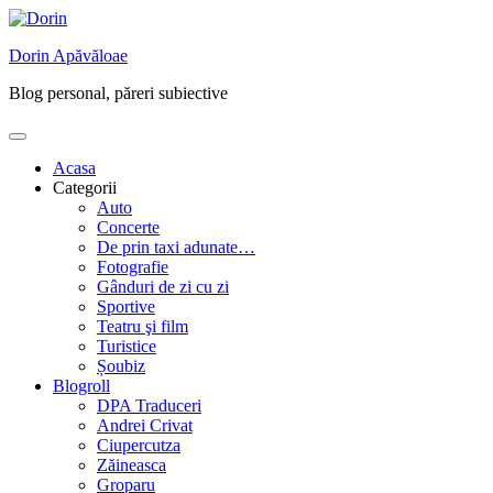
Skip
to
Dorin Apăvăloae
content
Blog personal, păreri subiective
Acasa
Categorii
Auto
Concerte
De prin taxi adunate…
Fotografie
Gânduri de zi cu zi
Sportive
Teatru şi film
Turistice
Șoubiz
Blogroll
DPA Traduceri
Andrei Crivat
Ciupercutza
Zăineasca
Groparu