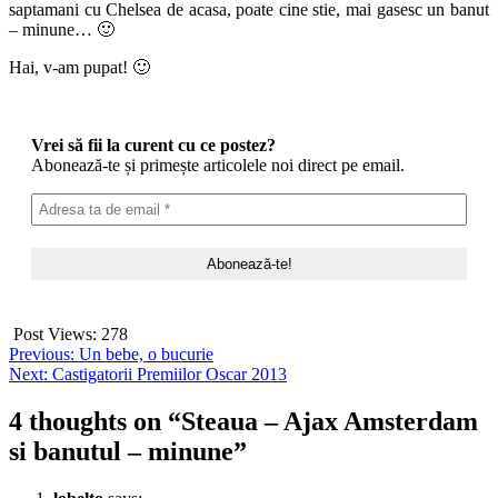
saptamani cu Chelsea de acasa, poate cine stie, mai gasesc un banut
– minune… 🙂
Hai, v-am pupat! 🙂
Vrei să fii la curent cu ce postez?
Abonează-te și primește articolele noi direct pe email.
Post Views:
278
Post
Previous:
Un bebe, o bucurie
Next:
Castigatorii Premiilor Oscar 2013
navigation
4 thoughts on “
Steaua – Ajax Amsterdam
si banutul – minune
”