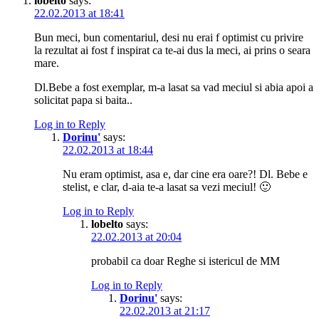
lobelto
says:
22.02.2013 at 18:41
Bun meci, bun comentariul, desi nu erai f optimist cu privire
la rezultat ai fost f inspirat ca te-ai dus la meci, ai prins o seara
mare.
Dl.Bebe a fost exemplar, m-a lasat sa vad meciul si abia apoi a
solicitat papa si baita..
Log in to Reply
Dorinu'
says:
22.02.2013 at 18:44
Nu eram optimist, asa e, dar cine era oare?! Dl. Bebe e
stelist, e clar, d-aia te-a lasat sa vezi meciul! 🙂
Log in to Reply
lobelto
says:
22.02.2013 at 20:04
probabil ca doar Reghe si istericul de MM
Log in to Reply
Dorinu'
says:
22.02.2013 at 21:17