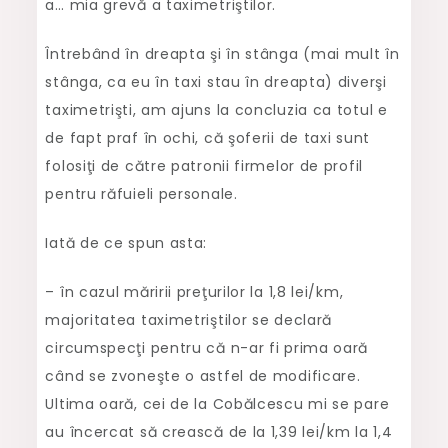
a… mia grevă a taximetriştilor.
Întrebând în dreapta şi în stânga (mai mult în
stânga, ca eu în taxi stau în dreapta) diverşi
taximetrişti, am ajuns la concluzia ca totul e
de fapt praf în ochi, că şoferii de taxi sunt
folosiţi de către patronii firmelor de profil
pentru răfuieli personale.
Iată de ce spun asta:
– în cazul măririi preţurilor la 1,8 lei/km,
majoritatea taximetriştilor se declară
circumspecţi pentru că n-ar fi prima oară
când se zvoneşte o astfel de modificare.
Ultima oară, cei de la Cobălcescu mi se pare
au încercat să crească de la 1,39 lei/km la 1,4