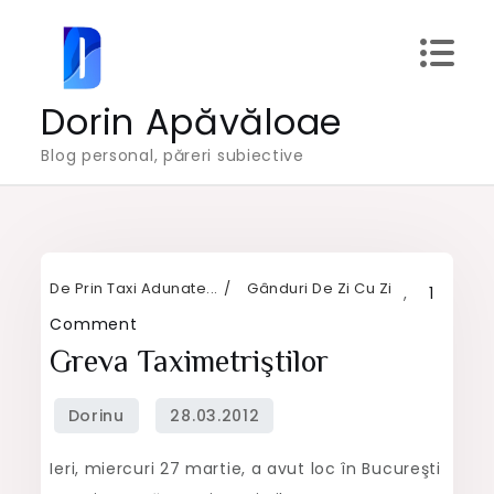
Skip
to
content
Dorin Apăvăloae
Blog personal, păreri subiective
De Prin Taxi Adunate...
Gânduri De Zi Cu Zi
,
1
on
Comment
Greva
Greva Taximetriştilor
taximetriştilor
Ieri, miercuri 27 martie, a avut loc în Bucureşti