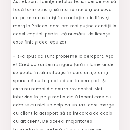
Astfel, sunt licenţe nefolosite, iar cei ce vor să
facă taximetrie şi să mai rămână şi cu ceva
de pe urma asta îşi fac mutaţie prin Ilfov şi
merg la Pelican, care are mai puţine condiţii la
acest capitol, pentru că numărul de licenţe
este finit şi deci epuizat.
– s-a spus că sunt probleme la aeroport. Aşa
e! Cred că suntem singura ţară în lume unde
se poate întâlni situaţia în care un şofer îţi
spune că nu te poate duce la aeroport. Şi
asta nu numai din cauza rovignetei. Mai
intervine în joc şi mafia din Otopeni care nu
admite cu nici un chip ca un taxi care merge
cu client la aeroport să se întoarcă de acolo
cu alt client. De aceea, majoritatea
taximetriştilor preferă să nu ia curse pe