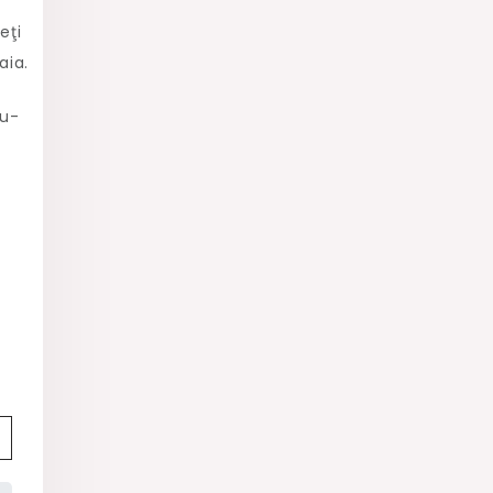
eţi
aia.
nu-