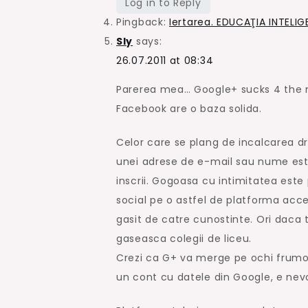
Log in to Reply
Pingback:
Iertarea. EDUCAŢIA INTELI
Sly
says:
26.07.2011 at 08:34
Parerea mea… Google+ sucks 4 the 
Facebook are o baza solida.
Celor care se plang de incalcarea dr
unei adrese de e-mail sau nume este 
inscrii. Gogoasa cu intimitatea este
social pe o astfel de platforma accep
gasit de catre cunostinte. Ori daca t
gaseasca colegii de liceu.
Crezi ca G+ va merge pe ochi frumos
un cont cu datele din Google, e nevoi