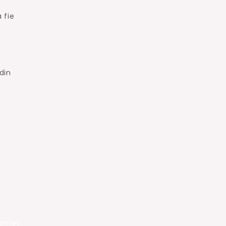
 fie
din
hemes.