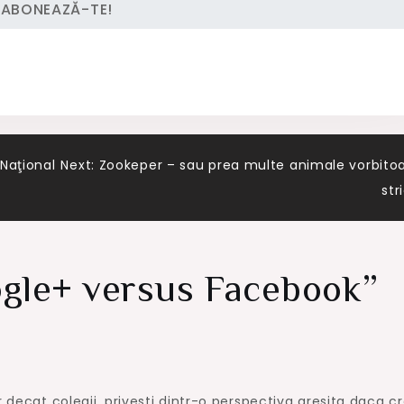
Naţional
Next:
Zookeper – sau prea multe animale vorbito
str
gle+ versus Facebook
”
r decat colegii. privesti dintr-o perspectiva gresita daca cr