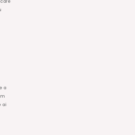
 care
u
e a
-am
 ai