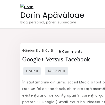
Skip
to
Dorin Apăvăloae
content
Blog personal, păreri subiective
Gânduri De Zi Cu Zi
on
5 Comments
Google+
Google+ Versus Facebook
versus
Facebook
În săptămânile din urmă Social Media a fost b
Este un fel de Facebook, chiar are faţă asem
existenţa unor cercuri/grupuri în care îţi orga
portofoliul Google (Gmail, Youtube, Picassa e