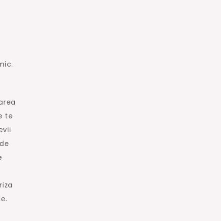
mic.
zarea
e te
vii
 de
e
riza
le.