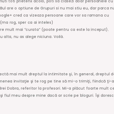
muti toti prietenii acolo, poti sa clasezi doar persoanele cu
FBul are o optiune de Grupuri si nu mai stiu eu, dar parca n
Google+ cred ca vizeaza persoane care vor sa ramana cu
. (ma rog, sper ca ai inteles)
are mult mai “curata” (poate pentru ca este la inceput).
u alta, nu as alege niciuna. Voilà.
ectă mai mult dreptul la intimitate şi, în general, dreptul d
nea invitaţie şi te rog pe tine să mi-o trimiţi, fiindcă ţi
rei Dobra, referitor la profesori. Mi-a plăcut foarte mult ce
 fiul meu despre mine dacă ar scrie pe bloguri. Îşi doresc