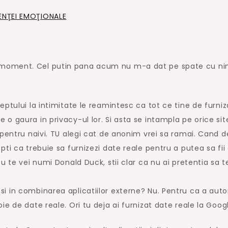
GENŢEI EMOŢIONALE
moment. Cel putin pana acum nu m-a dat pe spate cu ni
eptului la intimitate le reamintesc ca tot ce tine de furni
o gaura in privacy-ul lor. Si asta se intampla pe orice sit
 pentru naivi. TU alegi cat de anonim vrei sa ramai. Cand de
ti ca trebuie sa furnizezi date reale pentru a putea sa fii
u te vei numi Donald Duck, stii clar ca nu ai pretentia sa t
i in combinarea aplicatiilor externe? Nu. Pentru ca a auto
e de date reale. Ori tu deja ai furnizat date reale la Goog