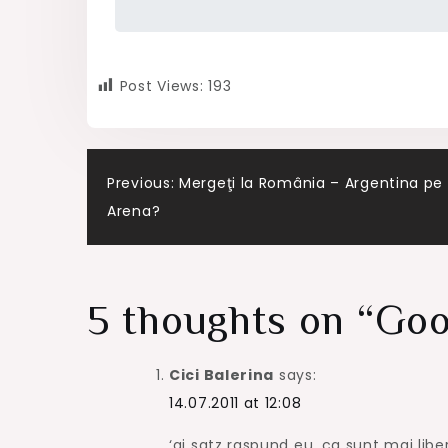
Post Views:
193
Post
Previous:
Mergeţi la România – Argentina pe 
Arena?
navigation
5 thoughts on “
Goo
Cici Balerina
says:
14.07.2011 at 12:08
‘ai satz raspund eu, ca sunt mai libe