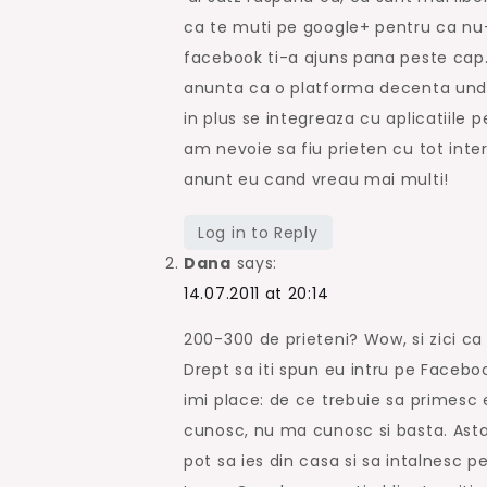
ca te muti pe google+ pentru ca nu
facebook ti-a ajuns pana peste cap.
anunta ca o platforma decenta unde s
in plus se integreaza cu aplicatiile
am nevoie sa fiu prieten cu tot inter
anunt eu cand vreau mai multi!
Log in to Reply
Dana
says:
14.07.2011 at 20:14
200-300 de prieteni? Wow, si zici c
Drept sa iti spun eu intru pe Faceboo
imi place: de ce trebuie sa primesc eu 
cunosc, nu ma cunosc si basta. Asta o
pot sa ies din casa si sa intalnesc 