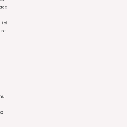
daca
tai.
u n-
 nu
ez