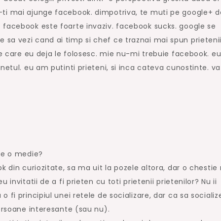
-ti mai ajunge facebook. dimpotriva, te muti pe google+ 
 facebook este foarte invaziv. facebook sucks. google se
a vezi cand ai timp si chef ce traznai mai spun prietenii 
 pe care eu deja le folosesc. mie nu-mi trebuie facebook. e
netul. eu am putinti prieteni, si inca cateva cunostinte. va
a e o medie?
k din curiozitate, sa ma uit la pozele altora, dar o chestie
invitatii de a fi prieten cu toti prietenii prietenilor? Nu ii
 fi principiul unei retele de socializare, dar ca sa socializ
persoane interesante (sau nu).