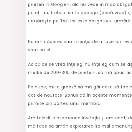
prieten in Google+, ala nu vede in mod obligator
pe al tau, trebuie sa te adauge (dacă vrea) şi e
urmăreşte pe Twitter este obligatoriu urmărit 
Nu am căderea sau intenţia de a face un review
vrea cu el.
Adică ce se vrea înţeleg, nu înţeleg cum se aş
medie de 200-300 de prieteni, să mă apuc ac
Pe bune, mi-e groază să mă gândesc să fac mu
dat de noutate. Bonus că în aceste momente d
primite din partea unui membru.
Am folosit o asemenea invitaţie şi am cont, d
mă face să amân explorarea sa mai amanunţi