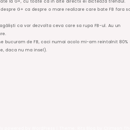
e la G+, cu toate ca in alte directii ei dicteaza trendul.
despre G+ ca despre o mare realizare care bate FB fara sa
găliști ca vor dezvolta ceva care sa rupa FB-ul. Au un
re.
ne bucuram de FB, caci numai acolo mi-am reintalnit 80% 
ine, daca nu ma insel).
ly powered by WordPress
|
Theme: Rits Blog by Crimson T