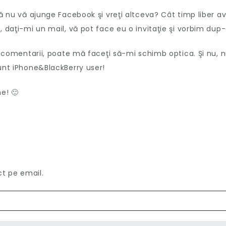
că nu vă ajunge Facebook şi vreţi altceva? Cât timp liber av
, daţi-mi un mail, vă pot face eu o invitaţie şi vorbim dup-
în comentarii, poate mă faceţi să-mi schimb optica. Şi nu, 
sunt iPhone&BlackBerry user!
e! 🙂
ct pe email.