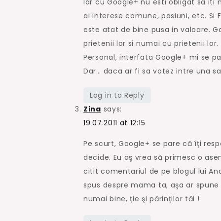
Iar cu Google+ nu esti obligat sa iti 
ai interese comune, pasiuni, etc. Si 
este atat de bine pusa in valoare. 
prietenii lor si numai cu prietenii lor
Personal, interfata Google+ mi se p
Dar… daca ar fi sa votez intre una sa
Log in to Reply
Zina
says:
19.07.2011 at 12:15
Pe scurt, Google+ se pare că îţi resp
decide. Eu aş vrea să primesc o aseme
citit comentariul de pe blogul lui And
spus despre mama ta, aşa ar spune şi
numai bine, ţie şi părinţilor tăi !