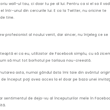
iu wall-ul tau, ci doar tu pe al lui. Pentru ca si el sa il va
l într-unul din cercurile lui. E ca la Twitter, nu oricine te
de tine.
 profesionist al noului venit, dar sincer, nu înţeleg ce se
teaptă ei ca eu, utilizator de Facebook simplu, cu să zice
um să mut tot borhotul pe tarlaua nou-creeată.
tarea asta, numai gândul ăsta îmi taie din avântul origi
e început poţi avea acces la el doar pe baza unei invitaţi
ar sentimentul de deja-vu al începuturilor mele în Facebo
tă.