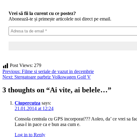
Vrei să fii la curent cu ce postez?
Abonează-te și primește articolele noi direct pe email.
Post Views:
279
Post
Previous:
Filme si seriale de vazut in decembrie
Next:
Stergatoare parbriz Volkswagen Golf V
navigation
3 thoughts on “
Ai vite, ai belele…
”
Ciupercutza
says:
21.01.2014 at 12:24
Consola centrala cu GPS incorporat??? Aoleo, da’ ce vrei sa fac
Lasa-l in pace ca e bun asa cum e.
Log in to Reply