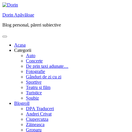
Skip
to
Dorin Apăvăloae
content
Blog personal, păreri subiective
Acasa
Categorii
Auto
Concerte
De prin taxi adunate…
Fotografie
Gânduri de zi cu zi
Sportive
Teatru şi film
Turistice
Șoubiz
Blogroll
DPA Traduceri
Andrei Crivat
Ciupercutza
Zăineasca
Groparu