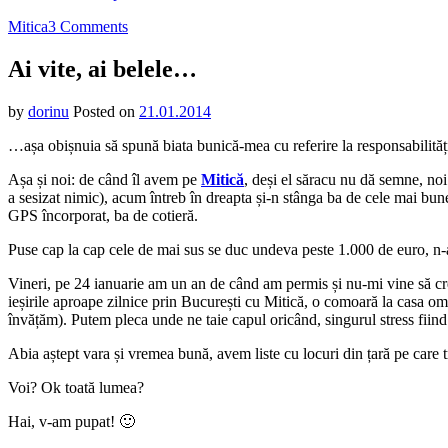
on
Mitica
3 Comments
Ai
vite,
Ai vite, ai belele…
ai
belele…
by
dorinu
Posted on
21.01.2014
…așa obișnuia să spună biata bunică-mea cu referire la responsabilităț
Așa și noi: de când îl avem pe
Mitică
, deși el săracu nu dă semne, no
a sesizat nimic), acum întreb în dreapta și-n stânga ba de cele mai bune
GPS încorporat, ba de cotieră.
Puse cap la cap cele de mai sus se duc undeva peste 1.000 de euro, n-ar
Vineri, pe 24 ianuarie am un an de când am permis și nu-mi vine să cre
ieșirile aproape zilnice prin București cu Mitică, o comoară la casa o
învățăm). Putem pleca unde ne taie capul oricând, singurul stress fiind l
Abia aștept vara și vremea bună, avem liste cu locuri din țară pe care 
Voi? Ok toată lumea?
Hai, v-am pupat! 🙂