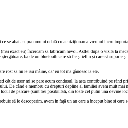
i ce se abat asupra omului odată cu achiziționarea vreunui lucru importa
i (mai exact eu) încercăm să fabricăm nevoi. Astfel după o vizită la mec
 ștergătoare, ba de un bluetooth care să fie și ieftin și care să suporte 
e rost să mi le iau mâine, da’ eu tot mă gândesc la ele.
d cât de ușor mi se pare acum condusul, la asta contribuind pe rând pri
mului. De când e membru cu drepturi depline al familiei avem mult mai mu
ocul de parcare (sunt trei posibilitati, din toate cel putin una devine loc
trebuie să le descoperim, avem în față un an care a început bine și care 