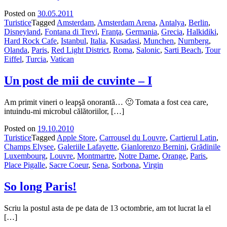
Posted on
30.05.2011
Turistice
Tagged
Amsterdam
,
Amsterdam Arena
,
Antalya
,
Berlin
,
Disneyland
,
Fontana di Trevi
,
Franţa
,
Germania
,
Grecia
,
Halkidiki
,
Hard Rock Cafe
,
Istanbul
,
Italia
,
Kusadasi
,
Munchen
,
Nurnberg
,
Olanda
,
Paris
,
Red Light District
,
Roma
,
Salonic
,
Sarti Beach
,
Tour
Eiffel
,
Turcia
,
Vatican
Un post de mii de cuvinte – I
Am primit vineri o leapşă onorantă… 🙂 Tomata a fost cea care,
intuindu-mi microbul călătoriilor, […]
Posted on
19.10.2010
Turistice
Tagged
Apple Store
,
Carrousel du Louvre
,
Cartierul Latin
,
Champs Elysee
,
Galeriile Lafayette
,
Gianlorenzo Bernini
,
Grădinile
Luxembourg
,
Louvre
,
Montmartre
,
Notre Dame
,
Orange
,
Paris
,
Place Pigalle
,
Sacre Coeur
,
Sena
,
Sorbona
,
Virgin
So long Paris!
Scriu la postul asta de pe data de 13 octombrie, am tot lucrat la el
[…]