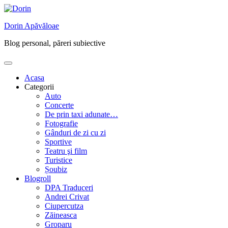
Skip
to
Dorin Apăvăloae
content
Blog personal, păreri subiective
Acasa
Categorii
Auto
Concerte
De prin taxi adunate…
Fotografie
Gânduri de zi cu zi
Sportive
Teatru şi film
Turistice
Șoubiz
Blogroll
DPA Traduceri
Andrei Crivat
Ciupercutza
Zăineasca
Groparu