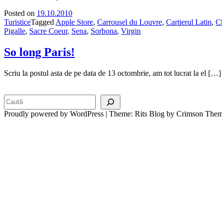
Posted on
19.10.2010
Turistice
Tagged
Apple Store
,
Carrousel du Louvre
,
Cartierul Latin
,
C
Pigalle
,
Sacre Coeur
,
Sena
,
Sorbona
,
Virgin
So long Paris!
Scriu la postul asta de pe data de 13 octombrie, am tot lucrat la el […]
Search
Proudly powered by WordPress
|
Theme: Rits Blog by Crimson Them