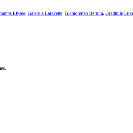
hamps Elysee
,
Galeriile Lafayette
,
Gianlorenzo Bernini
,
Grădinile Lu
es.