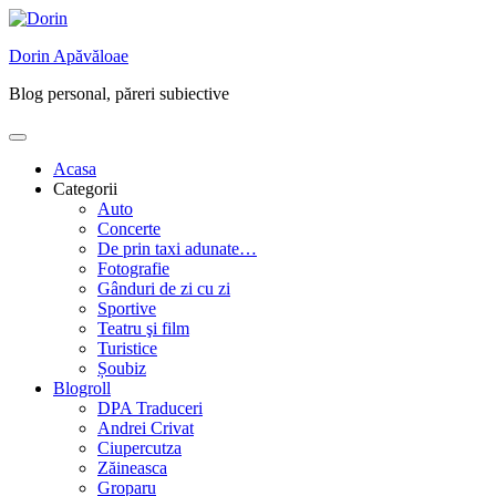
Skip
to
Dorin Apăvăloae
content
Blog personal, păreri subiective
Acasa
Categorii
Auto
Concerte
De prin taxi adunate…
Fotografie
Gânduri de zi cu zi
Sportive
Teatru şi film
Turistice
Șoubiz
Blogroll
DPA Traduceri
Andrei Crivat
Ciupercutza
Zăineasca
Groparu