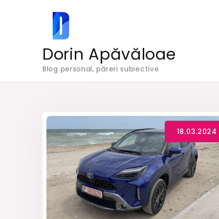
Skip
to
content
Dorin Apăvăloae
Blog personal, păreri subiective