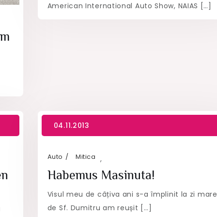
American International Auto Show, NAIAS […]
Km
Auto
Mitica
,
en
Habemus Masinuta!
Visul meu de câțiva ani s-a împlinit la zi mare
de Sf. Dumitru am reușit […]
a