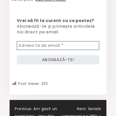
Vrei să fii la curent cu ce postez?
Abonează-te și primește articolele
noi direct pe email.
Post Views:
333
Post
Previous:
Am gasit un
Next:
Seriale
serial tare: Jane the
romanesti pe HBO –