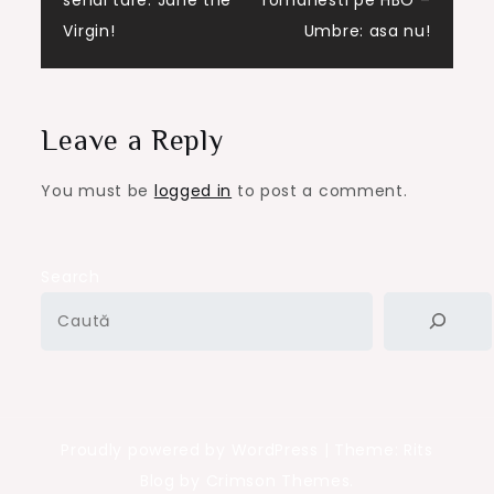
navigation
Virgin!
Umbre: asa nu!
Leave a Reply
You must be
logged in
to post a comment.
Search
Proudly powered by WordPress
|
Theme: Rits
Blog by Crimson Themes.