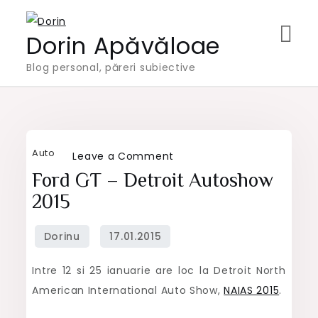
Skip
to
Dorin Apăvăloae
content
Blog personal, păreri subiective
Auto
on
Leave a Comment
Ford
Ford GT – Detroit Autoshow
GT
2015
–
Detroit
Autoshow
Intre 12 si 25 ianuarie are loc la Detroit North
2015
American International Auto Show,
NAIAS 2015
.