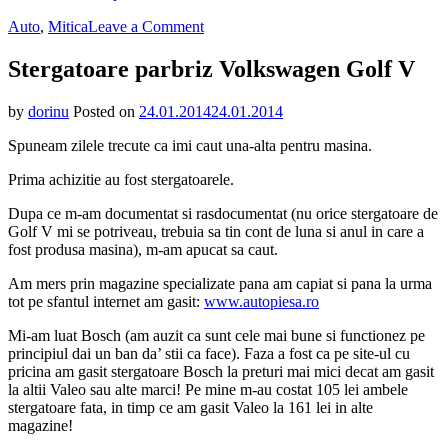
on
Auto
,
Mitica
Leave a Comment
Stergatoare
parbriz
Stergatoare parbriz Volkswagen Golf V
Volkswagen
Golf
by
dorinu
Posted on
24.01.2014
24.01.2014
V
Spuneam zilele trecute ca imi caut una-alta pentru masina.
Prima achizitie au fost stergatoarele.
Dupa ce m-am documentat si rasdocumentat (nu orice stergatoare de
Golf V mi se potriveau, trebuia sa tin cont de luna si anul in care a
fost produsa masina), m-am apucat sa caut.
Am mers prin magazine specializate pana am capiat si pana la urma
tot pe sfantul internet am gasit:
www.autopiesa.ro
Mi-am luat Bosch (am auzit ca sunt cele mai bune si functionez pe
principiul dai un ban da’ stii ca face). Faza a fost ca pe site-ul cu
pricina am gasit stergatoare Bosch la preturi mai mici decat am gasit
la altii Valeo sau alte marci! Pe mine m-au costat 105 lei ambele
stergatoare fata, in timp ce am gasit Valeo la 161 lei in alte
magazine!