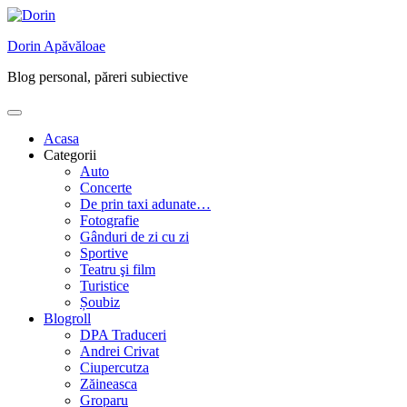
Skip
to
Dorin Apăvăloae
content
Blog personal, păreri subiective
Acasa
Categorii
Auto
Concerte
De prin taxi adunate…
Fotografie
Gânduri de zi cu zi
Sportive
Teatru şi film
Turistice
Șoubiz
Blogroll
DPA Traduceri
Andrei Crivat
Ciupercutza
Zăineasca
Groparu