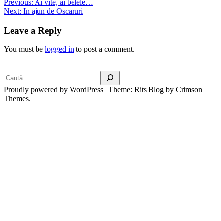
Post
Previous:
Ai vite, ai belele…
Next:
In ajun de Oscaruri
navigation
Leave a Reply
You must be
logged in
to post a comment.
Search
Proudly powered by WordPress
|
Theme: Rits Blog by Crimson
Themes.