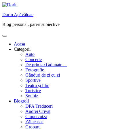
Skip
to
Dorin Apăvăloae
content
Blog personal, păreri subiective
Acasa
Categorii
Auto
Concerte
De prin taxi adunate…
Fotografie
Gânduri de zi cu zi
Sportive
Teatru şi film
Turistice
Șoubiz
Blogroll
DPA Traduceri
Andrei Crivat
Ciupercutza
Zăineasca
Groparu