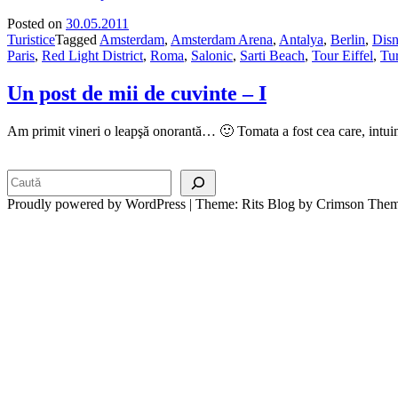
Posted on
30.05.2011
Turistice
Tagged
Amsterdam
,
Amsterdam Arena
,
Antalya
,
Berlin
,
Disn
Paris
,
Red Light District
,
Roma
,
Salonic
,
Sarti Beach
,
Tour Eiffel
,
Tur
Un post de mii de cuvinte – I
Am primit vineri o leapşă onorantă… 🙂 Tomata a fost cea care, intuin
Search
Proudly powered by WordPress
|
Theme: Rits Blog by Crimson Them