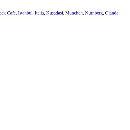
ock Cafe
,
Istanbul
,
Italia
,
Kusadasi
,
Munchen
,
Nurnberg
,
Olanda
,