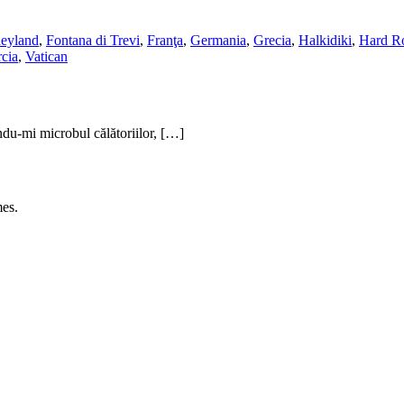
eyland
,
Fontana di Trevi
,
Franţa
,
Germania
,
Grecia
,
Halkidiki
,
Hard R
cia
,
Vatican
du-mi microbul călătoriilor, […]
es.