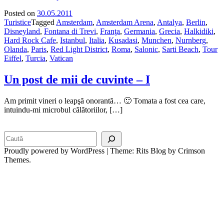
Posted on
30.05.2011
Turistice
Tagged
Amsterdam
,
Amsterdam Arena
,
Antalya
,
Berlin
,
Disneyland
,
Fontana di Trevi
,
Franţa
,
Germania
,
Grecia
,
Halkidiki
,
Hard Rock Cafe
,
Istanbul
,
Italia
,
Kusadasi
,
Munchen
,
Nurnberg
,
Olanda
,
Paris
,
Red Light District
,
Roma
,
Salonic
,
Sarti Beach
,
Tour
Eiffel
,
Turcia
,
Vatican
Un post de mii de cuvinte – I
Am primit vineri o leapşă onorantă… 🙂 Tomata a fost cea care,
intuindu-mi microbul călătoriilor, […]
Search
Proudly powered by WordPress
|
Theme: Rits Blog by Crimson
Themes.