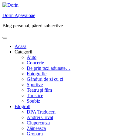
Skip
to
Dorin Apăvăloae
content
Blog personal, păreri subiective
Acasa
Categorii
Auto
Concerte
De prin taxi adunate…
Fotografie
Gânduri de zi cu zi
Sportive
Teatru şi film
Turistice
Șoubiz
Blogroll
DPA Traduceri
Andrei Crivat
Ciupercutza
Zăineasca
Groparu