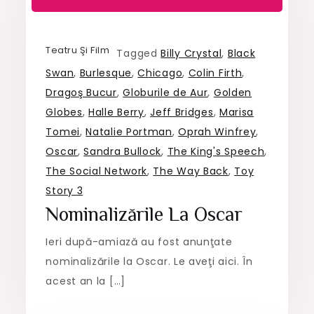
Teatru Şi Film
Tagged
Billy Crystal
,
Black
Swan
,
Burlesque
,
Chicago
,
Colin Firth
,
Dragoş Bucur
,
Globurile de Aur
,
Golden
Globes
,
Halle Berry
,
Jeff Bridges
,
Marisa
Tomei
,
Natalie Portman
,
Oprah Winfrey
,
Oscar
,
Sandra Bullock
,
The King's Speech
,
The Social Network
,
The Way Back
,
Toy
Story 3
Nominalizările La Oscar
Ieri după-amiază au fost anunţate
nominalizările la Oscar. Le aveţi aici. În
acest an la […]