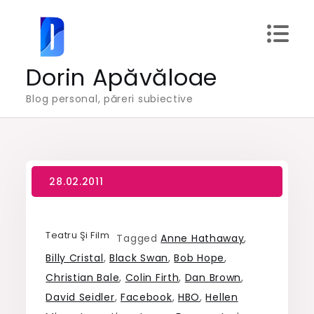
Skip
to
content
Dorin Apăvăloae
Blog personal, păreri subiective
Teatru Şi Film
Tagged
Anne Hathaway
,
Billy Cristal
,
Black Swan
,
Bob Hope
,
Christian Bale
,
Colin Firth
,
Dan Brown
,
David Seidler
,
Facebook
,
HBO
,
Hellen