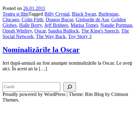
Posted on
26.01.2011
Teatru şi film
Tagged
Billy Crystal
,
Black Swan
,
Burlesque
,
Chicago
,
Colin Firth
,
Dragoş Bucur
,
Globurile de Aur
,
Golden
Globes
,
Halle Berry
,
Jeff Bridges
,
Marisa Tomei
,
Natalie Portman
,
Oprah Winfrey
,
Oscar
,
Sandra Bullock
,
The King's Speech
,
The
Social Network
,
The Way Back
,
Toy Story 3
Nominalizările la Oscar
Ieri după-amiază au fost anunţate nominalizările la Oscar. Le aveţi
aici. În acest an la […]
Search
Proudly powered by WordPress
|
Theme: Rits Blog by Crimson
Themes.