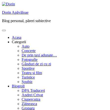
Skip
to
Dorin Apăvăloae
content
Blog personal, păreri subiective
Acasa
Categorii
Auto
Concerte
De prin taxi adunate…
Fotografie
Gânduri de zi cu zi
Sportive
Teatru şi film
Turistice
Șoubiz
Blogroll
DPA Traduceri
Andrei Crivat
Ciupercutza
Zăineasca
Groparu