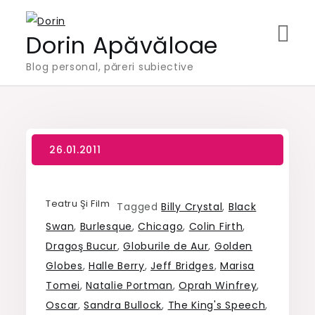
Skip
to
Dorin Apăvăloae
content
Blog personal, păreri subiective
Teatru Şi Film
Tagged
Billy Crystal
,
Black
Swan
,
Burlesque
,
Chicago
,
Colin Firth
,
Dragoş Bucur
,
Globurile de Aur
,
Golden
Globes
,
Halle Berry
,
Jeff Bridges
,
Marisa
Tomei
,
Natalie Portman
,
Oprah Winfrey
,
Oscar
,
Sandra Bullock
,
The King's Speech
,