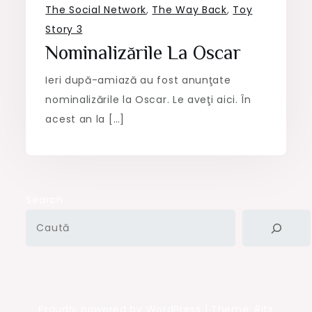
The Social Network
,
The Way Back
,
Toy
Story 3
Nominalizările La Oscar
Ieri după-amiază au fost anunţate
nominalizările la Oscar. Le aveţi aici. În
acest an la […]
Search
Proudly powered by WordPress
|
Theme: Rits