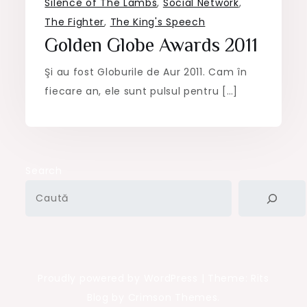
Silence of The Lambs
,
Social Network
,
The Fighter
,
The King's Speech
Golden Globe Awards 2011
Şi au fost Globurile de Aur 2011. Cam în
fiecare an, ele sunt pulsul pentru […]
Search
Proudly powered by WordPress
|
Theme: Rits
Blog by Crimson Themes.