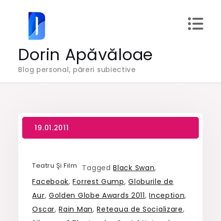
Skip
to
content
Dorin Apăvăloae
Blog personal, păreri subiective
Teatru Şi Film
Tagged
Black Swan
,
Facebook
,
Forrest Gump
,
Globurile de
Aur
,
Golden Globe Awards 2011
,
Inception
,
Oscar
,
Rain Man
,
Reteaua de Socializare
,