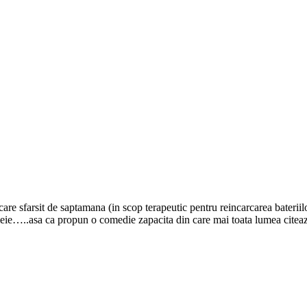
are sfarsit de saptamana (in scop terapeutic pentru reincarcarea bateriil
e…..asa ca propun o comedie zapacita din care mai toata lumea citeaz