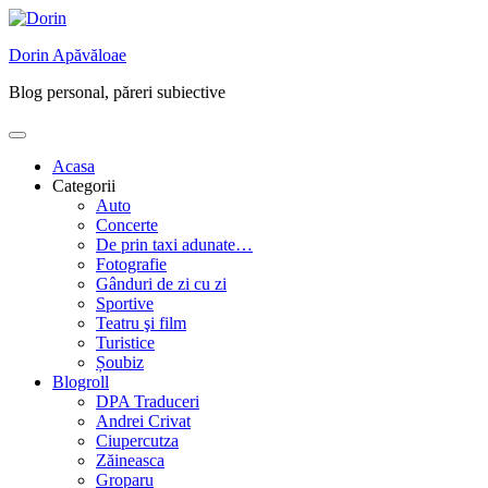
Skip
to
Dorin Apăvăloae
content
Blog personal, păreri subiective
Acasa
Categorii
Auto
Concerte
De prin taxi adunate…
Fotografie
Gânduri de zi cu zi
Sportive
Teatru şi film
Turistice
Șoubiz
Blogroll
DPA Traduceri
Andrei Crivat
Ciupercutza
Zăineasca
Groparu