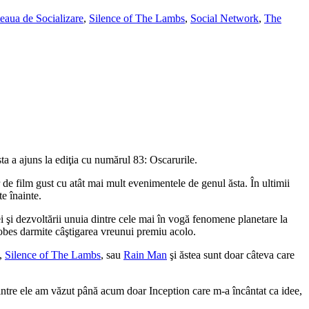
eaua de Socializare
,
Silence of The Lambs
,
Social Network
,
The
ta a ajuns la ediţia cu numărul 83: Oscarurile.
 de film gust cu atât mai mult evenimentele de genul ăsta. În ultimii
e înainte.
i şi dezvoltării unuia dintre cele mai în vogă fenomene planetare la
lobes darmite câştigarea vreunui premiu acolo.
,
Silence of The Lambs
, sau
Rain Man
şi ăstea sunt doar câteva care
intre ele am văzut până acum doar Inception care m-a încântat ca idee,