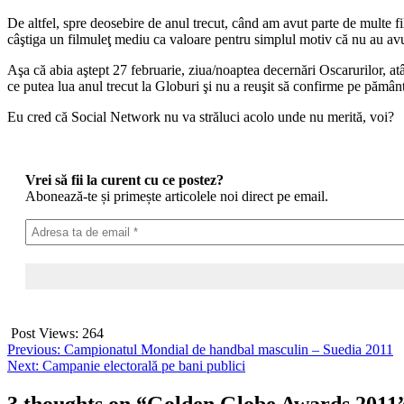
De altfel, spre deosebire de anul trecut, când am avut parte de multe f
câştiga un filmuleţ mediu ca valoare pentru simplul motiv că nu au avut
Aşa că abia aştept 27 februarie, ziua/noaptea decernări Oscarurilor, a
ce putea lua anul trecut la Globuri şi nu a reuşit să confirme pe pămân
Eu cred că Social Network nu va străluci acolo unde nu merită, voi?
Vrei să fii la curent cu ce postez?
Abonează-te și primește articolele noi direct pe email.
Post Views:
264
Post
Previous:
Campionatul Mondial de handbal masculin – Suedia 2011
Next:
Campanie electorală pe bani publici
navigation
3 thoughts on “
Golden Globe Awards 2011