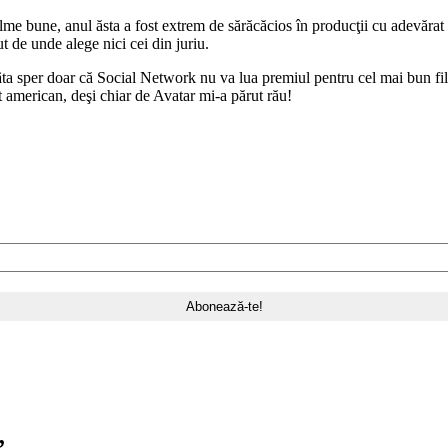
ilme bune, anul ăsta a fost extrem de sărăcăcios în producţii cu adevărat
 de unde alege nici cei din juriu.
tâta sper doar că Social Network nu va lua premiul pentru cel mai bun fi
t american, deşi chiar de Avatar mi-a părut rău!
”