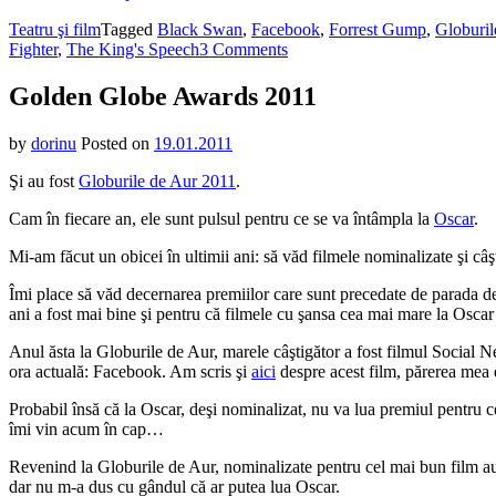
Teatru şi film
Tagged
Black Swan
,
Facebook
,
Forrest Gump
,
Globuril
on
Fighter
,
The King's Speech
3 Comments
Golden
Globe
Golden Globe Awards 2011
Awards
2011
by
dorinu
Posted on
19.01.2011
Şi au fost
Globurile de Aur 2011
.
Cam în fiecare an, ele sunt pulsul pentru ce se va întâmpla la
Oscar
.
Mi-am făcut un obicei în ultimii ani: să văd filmele nominalizate şi câ
Îmi place să văd decernarea premiilor care sunt precedate de parada de 
ani a fost mai bine şi pentru că filmele cu şansa cea mai mare la Oscar
Anul ăsta la Globurile de Aur, marele câştigător a fost filmul Social N
ora actuală: Facebook. Am scris şi
aici
despre acest film, părerea mea 
Probabil însă că la Oscar, deşi nominalizat, nu va lua premiul pentru c
îmi vin acum în cap…
Revenind la Globurile de Aur, nominalizate pentru cel mai bun film a
dar nu m-a dus cu gândul că ar putea lua Oscar.