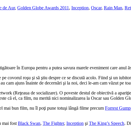
e de Aur
,
Golden Globe Awards 2011
,
Inception
,
Oscar
,
Rain Man
,
Ret
ştigătoare în Europa pentru a putea savura marele eveniment care anul ăs
pe covorul roşu şi să ştiu despre ce se discută acolo. Fiind şi un iubitor
 au cam ajuns înainte de decernări şi la noi, deci le-am cam văzut pe toat
etwork (Reţeaua de socializare). O poveste destul de obiectivă a apariţie
este că el, ca film, nu merită nici nominalizarea la Oscar sau Golden G
el mai bun film, nu îl poţi pune totuşi lângă filme precum
Forrest Gump
u mai fost
Black Swan
,
The Fighter
,
Inception
şi
The King’s Speech
. D