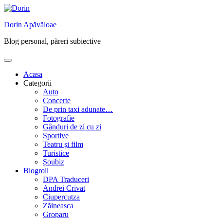
Skip
to
Dorin Apăvăloae
content
Blog personal, păreri subiective
Acasa
Categorii
Auto
Concerte
De prin taxi adunate…
Fotografie
Gânduri de zi cu zi
Sportive
Teatru şi film
Turistice
Șoubiz
Blogroll
DPA Traduceri
Andrei Crivat
Ciupercutza
Zăineasca
Groparu