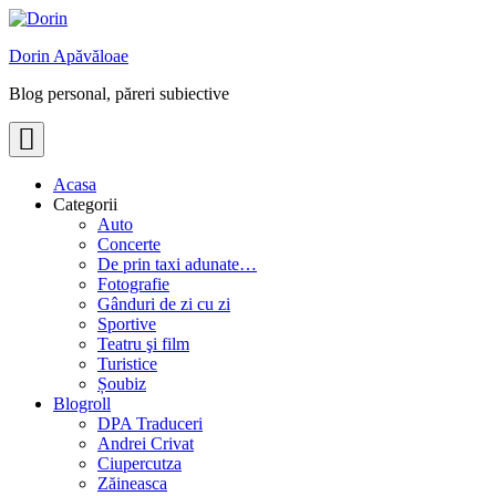
Skip
to
Dorin Apăvăloae
content
Blog personal, păreri subiective
Acasa
Categorii
Auto
Concerte
De prin taxi adunate…
Fotografie
Gânduri de zi cu zi
Sportive
Teatru şi film
Turistice
Șoubiz
Blogroll
DPA Traduceri
Andrei Crivat
Ciupercutza
Zăineasca