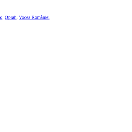
no
,
Oprah
,
Vocea României