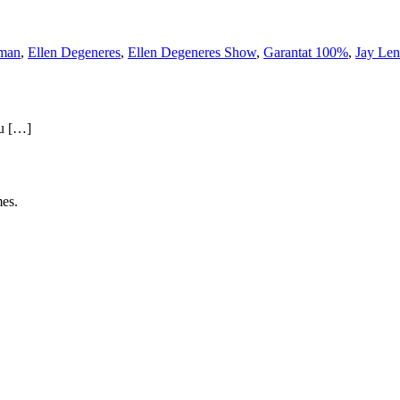
rman
,
Ellen Degeneres
,
Ellen Degeneres Show
,
Garantat 100%
,
Jay Le
iu […]
es.