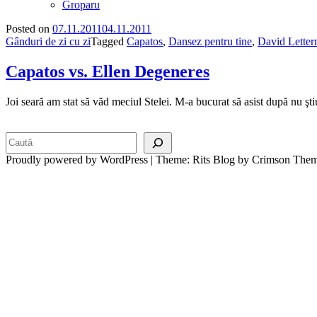
Groparu
Posted on
07.11.2011
04.11.2011
Gânduri de zi cu zi
Tagged
Capatos
,
Dansez pentru tine
,
David Lette
Capatos vs. Ellen Degeneres
Joi seară am stat să văd meciul Stelei. M-a bucurat să asist după nu şt
Search
Proudly powered by WordPress
|
Theme: Rits Blog by Crimson Them