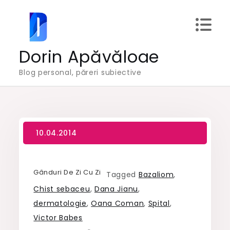
Skip
to
content
Dorin Apăvăloae
Blog personal, păreri subiective
Gânduri De Zi Cu Zi
Tagged
Bazaliom
,
Chist sebaceu
,
Dana Jianu
,
dermatologie
,
Oana Coman
,
Spital
,
Victor Babes