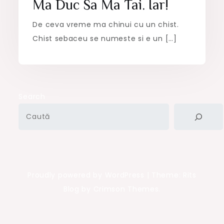
Ma Duc Sa Ma Tai. Iar!
De ceva vreme ma chinui cu un chist.
Chist sebaceu se numeste si e un […]
Search
Proudly powered by WordPress
|
Theme: Rits
Blog by Crimson Themes.