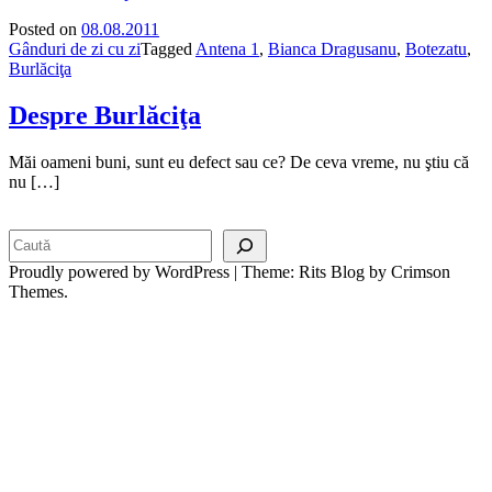
Posted on
08.08.2011
Gânduri de zi cu zi
Tagged
Antena 1
,
Bianca Dragusanu
,
Botezatu
,
Burlăciţa
Despre Burlăciţa
Măi oameni buni, sunt eu defect sau ce? De ceva vreme, nu ştiu că
nu […]
Search
Proudly powered by WordPress
|
Theme: Rits Blog by Crimson
Themes.