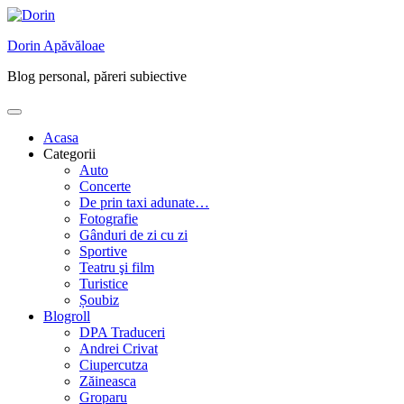
Skip
to
Dorin Apăvăloae
content
Blog personal, păreri subiective
Acasa
Categorii
Auto
Concerte
De prin taxi adunate…
Fotografie
Gânduri de zi cu zi
Sportive
Teatru şi film
Turistice
Șoubiz
Blogroll
DPA Traduceri
Andrei Crivat
Ciupercutza
Zăineasca
Groparu