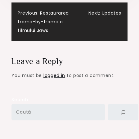
Post
Previous:
Restaurarea
Next:
Updates
frame-by-frame a
navigation
filmului Jaws
Leave a Reply
You must be
logged in
to post a comment.
Search