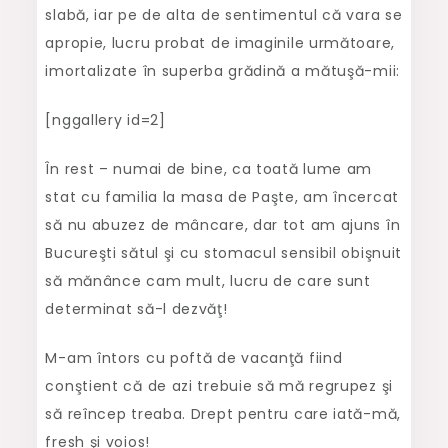
slabă, iar pe de alta de sentimentul că vara se
apropie, lucru probat de imaginile următoare,
imortalizate în superba grădină a mătuşă-mii:
[nggallery id=2]
În rest – numai de bine, ca toată lume am
stat cu familia la masa de Paşte, am încercat
să nu abuzez de mâncare, dar tot am ajuns în
Bucureşti sătul şi cu stomacul sensibil obişnuit
să mănânce cam mult, lucru de care sunt
determinat să-l dezvăţ!
M-am întors cu poftă de vacanţă fiind
conştient că de azi trebuie să mă regrupez şi
să reîncep treaba. Drept pentru care iată-mă,
fresh şi voios!