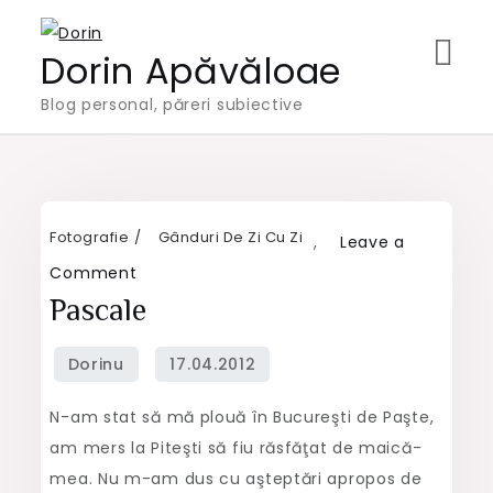
Skip
to
Dorin Apăvăloae
content
Blog personal, păreri subiective
Fotografie
Gânduri De Zi Cu Zi
,
Leave a
on
Comment
Pascale
Pascale
N-am stat să mă plouă în Bucureşti de Paşte,
am mers la Piteşti să fiu răsfăţat de maică-
mea. Nu m-am dus cu aşteptări apropos de