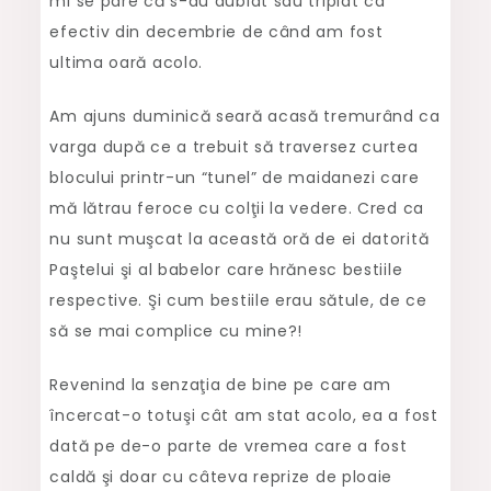
mi se pare că s-au dublat sau triplat ca
efectiv din decembrie de când am fost
ultima oară acolo.
Am ajuns duminică seară acasă tremurând ca
varga după ce a trebuit să traversez curtea
blocului printr-un “tunel” de maidanezi care
mă lătrau feroce cu colţii la vedere. Cred ca
nu sunt muşcat la această oră de ei datorită
Paştelui şi al babelor care hrănesc bestiile
respective. Şi cum bestiile erau sătule, de ce
să se mai complice cu mine?!
Revenind la senzaţia de bine pe care am
încercat-o totuşi cât am stat acolo, ea a fost
dată pe de-o parte de vremea care a fost
caldă şi doar cu câteva reprize de ploaie