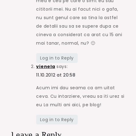
mea e cea pe care o simt eu sau
cititorii mei. Nu ai facut nici o gafa,
nu sunt genul care sa tina la astfel
de detalii sau sa se supere dupa ce
cineva a considerat ca arat cu 15 ani
mai tanar, normal, nu? 🙂
Log in to Reply
vienela
says:
11.10.2012 at 20:58
Acum imi dau seama ca am uitat
ceva. Cu intarziere, vreau sa iti urez si
eu La multi ani aici, pe blog!
Log in to Reply
Leave a Reply