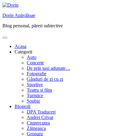
Skip
to
Dorin Apăvăloae
content
Blog personal, păreri subiective
Acasa
Categorii
Auto
Concerte
De prin taxi adunate…
Fotografie
Gânduri de zi cu zi
Sportive
Teatru şi film
Turistice
Șoubiz
Blogroll
DPA Traduceri
Andrei Crivat
Ciupercutza
Zăineasca
Groparu