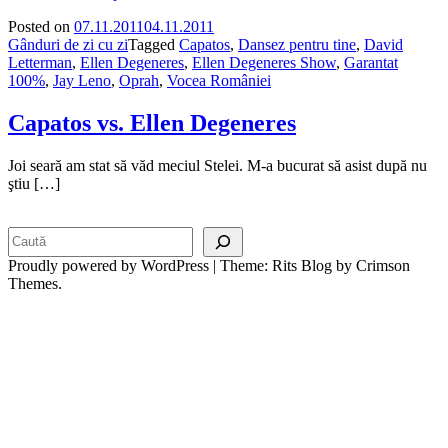
Posted on
07.11.2011
04.11.2011
Gânduri de zi cu zi
Tagged
Capatos
,
Dansez pentru tine
,
David
Letterman
,
Ellen Degeneres
,
Ellen Degeneres Show
,
Garantat
100%
,
Jay Leno
,
Oprah
,
Vocea României
Capatos vs. Ellen Degeneres
Joi seară am stat să văd meciul Stelei. M-a bucurat să asist după nu
ştiu […]
Search
Proudly powered by WordPress
|
Theme: Rits Blog by Crimson
Themes.