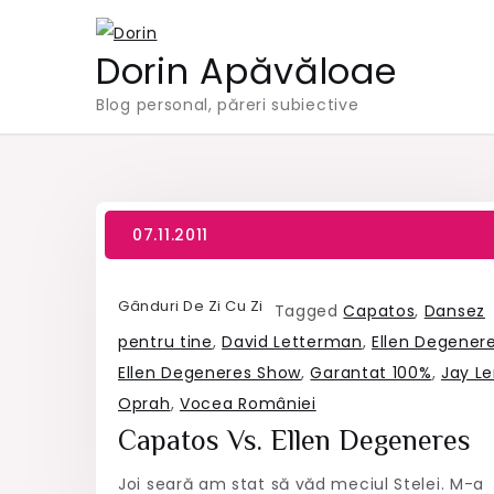
Skip
to
Dorin Apăvăloae
content
Blog personal, păreri subiective
Gânduri De Zi Cu Zi
Tagged
Capatos
,
Dansez
pentru tine
,
David Letterman
,
Ellen Degener
Ellen Degeneres Show
,
Garantat 100%
,
Jay L
Oprah
,
Vocea României
Capatos Vs. Ellen Degeneres
Joi seară am stat să văd meciul Stelei. M-a