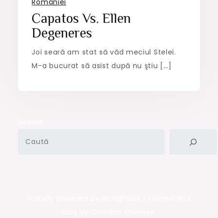
României
Capatos Vs. Ellen
Degeneres
Joi seară am stat să văd meciul Stelei.
M-a bucurat să asist după nu ştiu […]
Search
Proudly powered by WordPress
|
Theme: Rits
Blog by Crimson Themes.