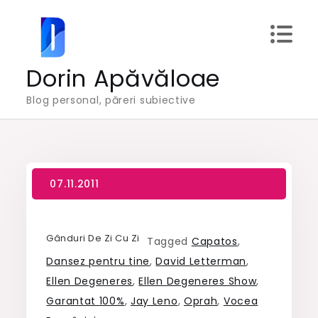
Skip
to
content
Dorin Apăvăloae
Blog personal, păreri subiective
Gânduri De Zi Cu Zi
Tagged
Capatos
,
Dansez pentru tine
,
David Letterman
,
Ellen Degeneres
,
Ellen Degeneres Show
,
Garantat 100%
,
Jay Leno
,
Oprah
,
Vocea