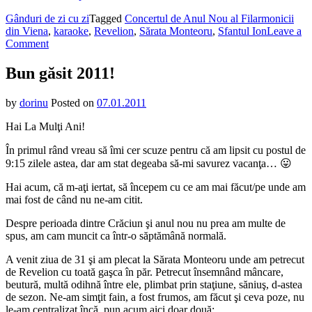
Gânduri de zi cu zi
Tagged
Concertul de Anul Nou al Filarmonicii
din Viena
,
karaoke
,
Revelion
,
Sărata Monteoru
,
Sfantul Ion
Leave a
on
Comment
Bun
găsit
Bun găsit 2011!
2011!
by
dorinu
Posted on
07.01.2011
Hai La Mulţi Ani!
În primul rând vreau să îmi cer scuze pentru că am lipsit cu postul de
9:15 zilele astea, dar am stat degeaba să-mi savurez vacanţa… 😛
Hai acum, că m-aţi iertat, să începem cu ce am mai făcut/pe unde am
mai fost de când nu ne-am citit.
Despre perioada dintre Crăciun şi anul nou nu prea am multe de
spus, am cam muncit ca într-o săptămână normală.
A venit ziua de 31 şi am plecat la Sărata Monteoru unde am petrecut
de Revelion cu toată gaşca în păr. Petrecut însemnând mâncare,
beutură, multă odihnă între ele, plimbat prin staţiune, săniuş, d-astea
de sezon. Ne-am simţit fain, a fost frumos, am făcut şi ceva poze, nu
le-am centralizat încă, pun acum aici doar două: