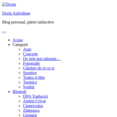
Skip
to
Dorin Apăvăloae
content
Blog personal, păreri subiective
Acasa
Categorii
Auto
Concerte
De prin taxi adunate…
Fotografie
Gânduri de zi cu zi
Sportive
Teatru şi film
Turistice
Șoubiz
Blogroll
DPA Traduceri
Andrei Crivat
Ciupercutza
Zăineasca
Groparu