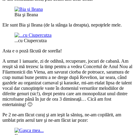
Bia şi Ileana
Ele sunt Bia şi Ileana (de la stânga la dreapta), nepoţelele mele.
...cu Ciupercutza
Asta e o poză făcută de sorella!
A urmat 1 ianuarie, zi de odihnă, recuperare, jocuri de cabană. Am
reuşit să mă trezesc la timp pentru a vedea Concertul de Anul Nou al
Filarmonicii din Viena, am savurat ciorba de potroace, saramura de
crap numai bune pentru a ne drege după Revelion, iar seara, când
gazdele au organizat carnaval şi karaoke, mi-am etalat lipsa de talent
vocal dar cunoştinţele vaste în domeniul versurilor melodiilor de
diferite genuri (sic!), drept pentru care am monopolizat unul dintre
microfoane până în jur de ora 3 dimineaţă… Cică am fost
entertaining! 🙂
Pe 2 ne-am făcut curaj şi am ieşit la săniuş, ne-am copilărit, am
umblat prin aerul tare şi ne-am făcut iar poze: