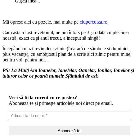
Gaşca mea...
Mă opresc aici cu pozele, mai multe pe
ciupercutza.ro
.
Cam ăsta a fost revelionul, ne-am întors pe 3 şi odată cu plecarea
noastră, exact ca şi anul trecut, a început să ningă!
Începând cu azi revin deci zilnic (în afară de sâmbete şi duminici,
plus vacanţe), cu ambiţiosul plan de a scrie aici zilnic pentru mine,
pentru voi, pentru noi…
PS: La Mulţi Ani Ioanelor, Ionelelor, Oanelor, Ionilor, Ioneilor şi
tuturor celor ce poartă numele Sfântului de azi!
Vrei să fii la curent cu ce postez?
Abonează-te și primește articolele noi direct pe email.