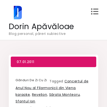
Skip
to
content
Dorin Apăvăloae
Blog personal, păreri subiective
Gânduri De Zi Cu Zi
Tagged
Concertul de
Anul Nou al Filarmonicii din Viena
,
karaoke
,
Revelion
,
Sărata Monteoru
,
Sfantul Ion