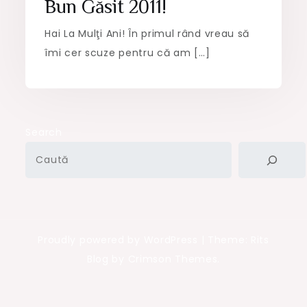
Bun Găsit 2011!
Hai La Mulţi Ani! În primul rând vreau să
îmi cer scuze pentru că am […]
Search
Proudly powered by WordPress
|
Theme: Rits
Blog by Crimson Themes.