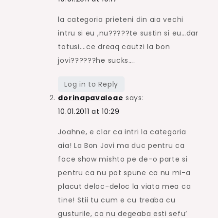
la categoria prieteni din aia vechi
intru si eu ,nu?????te sustin si eu…dar
totusi….ce dreaq cautzi la bon
jovi??????he sucks….
Log in to Reply
dorinapavaloae
says:
10.01.2011 at 10:29
Joahne, e clar ca intri la categoria
aia! La Bon Jovi ma duc pentru ca
face show mishto pe de-o parte si
pentru ca nu pot spune ca nu mi-a
placut deloc-deloc la viata mea ca
tine! Stii tu cum e cu treaba cu
gusturile, ca nu degeaba esti sefu’