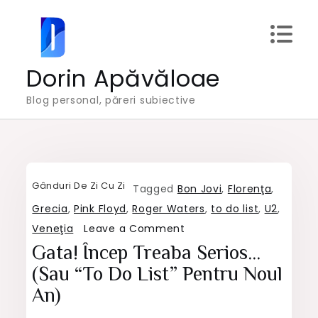
Skip
to
content
Dorin Apăvăloae
Blog personal, păreri subiective
Gânduri De Zi Cu Zi
Tagged
Bon Jovi
,
Florenţa
,
Grecia
,
Pink Floyd
,
Roger Waters
,
to do list
,
U2
,
on
Veneţia
Leave a Comment
Gata!
Gata! Încep Treaba Serios…
Încep
(sau “to Do List” Pentru Noul
treaba
An)
serios…