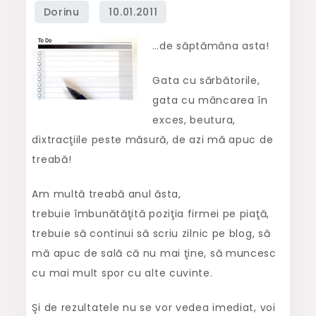
(sau
“to
…de săptămâna asta!
do
list”
Gata cu sărbătorile,
pentru
gata cu mâncarea în
noul
exces, beutura,
an)
dixtracţiile peste măsură, de azi mă apuc de
treabă!
Am multă treabă anul ăsta,
trebuie îmbunătăţită poziţia firmei pe piaţă,
trebuie să continui să scriu zilnic pe blog, să
mă apuc de sală că nu mai ţine, să muncesc
cu mai mult spor cu alte cuvinte.
Şi de rezultatele nu se vor vedea imediat, voi