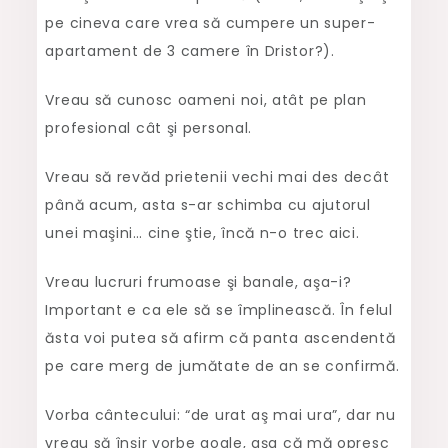
pe cineva care vrea să cumpere un super-
apartament de 3 camere în Dristor?).
Vreau să cunosc oameni noi, atât pe plan
profesional cât şi personal.
Vreau să revăd prietenii vechi mai des decât
până acum, asta s-ar schimba cu ajutorul
unei maşini… cine ştie, încă n-o trec aici.
Vreau lucruri frumoase şi banale, aşa-i?
Important e ca ele să se împlinească. În felul
ăsta voi putea să afirm că panta ascendentă
pe care merg de jumătate de an se confirmă.
Vorba cântecului: “de urat aş mai ura”, dar nu
vreau să înşir vorbe goale, aşa că mă opresc