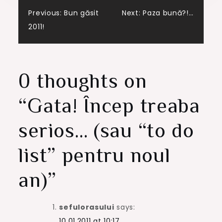
Post
Previous:
Bun găsit
Next:
Paza bună?!…
2011!
navigation
0 thoughts on
“
Gata! Încep treaba
serios… (sau “to do
list” pentru noul
an)
”
sefulorasului
says:
10.01.2011 at 10:17