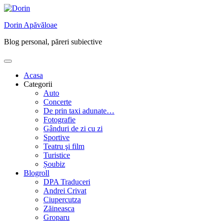
Skip
to
Dorin Apăvăloae
content
Blog personal, păreri subiective
Acasa
Categorii
Auto
Concerte
De prin taxi adunate…
Fotografie
Gânduri de zi cu zi
Sportive
Teatru şi film
Turistice
Șoubiz
Blogroll
DPA Traduceri
Andrei Crivat
Ciupercutza
Zăineasca
Groparu