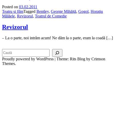
Posted on
03.02.2011
Teatru şi film
Tagged
Bentley
,
George Mihăiţă
,
Gogol
,
Horaţiu
Mălăele
,
Revizorul
,
Teatrul de Comedie
Revizorul
– La o parte, noi intrăm acum! Ne dăm la o parte, eram la coadă […]
Search
Proudly powered by WordPress
|
Theme: Rits Blog by Crimson
Themes.