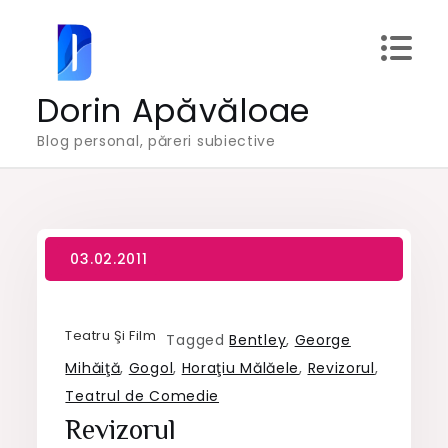
Skip
to
content
Dorin Apăvăloae
Blog personal, păreri subiective
Teatru Şi Film
Tagged
Bentley
,
George
Mihăiţă
,
Gogol
,
Horaţiu Mălăele
,
Revizorul
,
Teatrul de Comedie
Revizorul