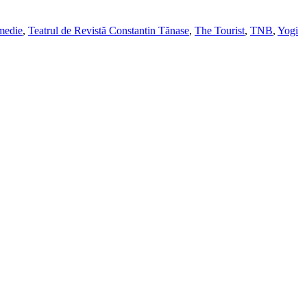
medie
,
Teatrul de Revistă Constantin Tănase
,
The Tourist
,
TNB
,
Yogi