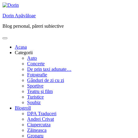
Skip
to
Dorin Apăvăloae
content
Blog personal, păreri subiective
Acasa
Categorii
Auto
Concerte
De prin taxi adunate…
Fotografie
Gânduri de zi cu zi
Sportive
Teatru şi film
Turistice
Șoubiz
Blogroll
DPA Traduceri
Andrei Crivat
Ciupercutza
Zăineasca
Groparu