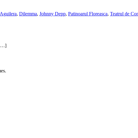
 Aguilera
,
Dilemma
,
Johnny Depp
,
Patinoarul Floreasca
,
Teatrul de Co
 […]
es.