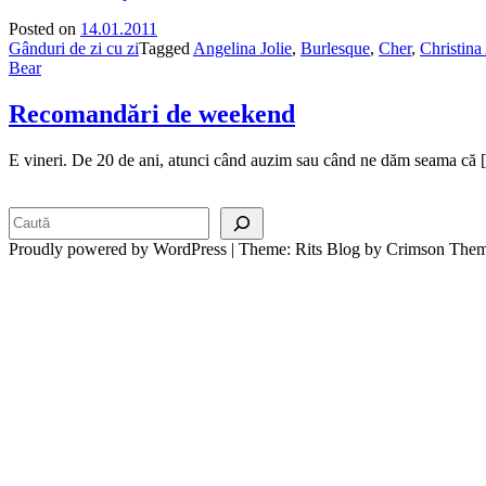
Posted on
14.01.2011
Gânduri de zi cu zi
Tagged
Angelina Jolie
,
Burlesque
,
Cher
,
Christina
Bear
Recomandări de weekend
E vineri. De 20 de ani, atunci când auzim sau când ne dăm seama că
Search
Proudly powered by WordPress
|
Theme: Rits Blog by Crimson Them