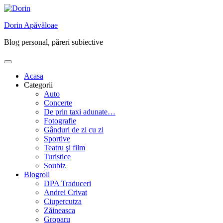
Skip
to
Dorin Apăvăloae
content
Blog personal, păreri subiective
Acasa
Categorii
Auto
Concerte
De prin taxi adunate…
Fotografie
Gânduri de zi cu zi
Sportive
Teatru şi film
Turistice
Șoubiz
Blogroll
DPA Traduceri
Andrei Crivat
Ciupercutza
Zăineasca
Groparu