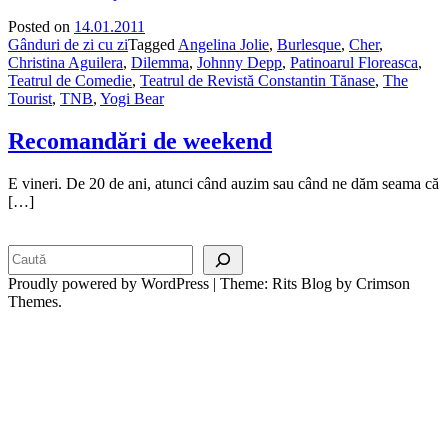
Posted on
14.01.2011
Gânduri de zi cu zi
Tagged
Angelina Jolie
,
Burlesque
,
Cher
,
Christina Aguilera
,
Dilemma
,
Johnny Depp
,
Patinoarul Floreasca
,
Teatrul de Comedie
,
Teatrul de Revistă Constantin Tănase
,
The
Tourist
,
TNB
,
Yogi Bear
Recomandări de weekend
E vineri. De 20 de ani, atunci când auzim sau când ne dăm seama că
[…]
Search
Proudly powered by WordPress
|
Theme: Rits Blog by Crimson
Themes.