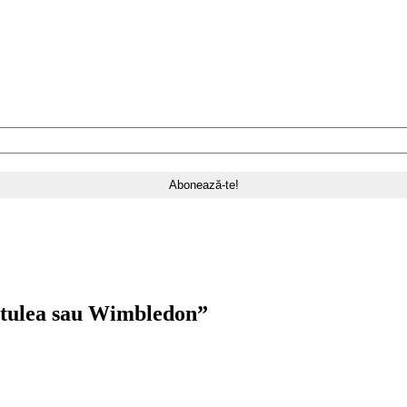
ptulea sau Wimbledon
”