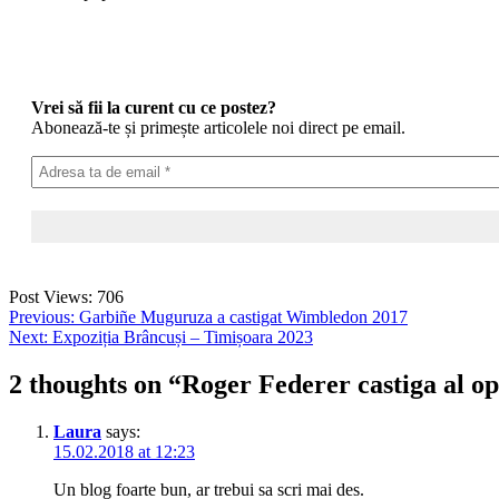
Vrei să fii la curent cu ce postez?
Abonează-te și primește articolele noi direct pe email.
Post Views:
706
Post
Previous:
Garbiñe Muguruza a castigat Wimbledon 2017
Next:
Expoziția Brâncuși – Timișoara 2023
navigation
2 thoughts on “
Roger Federer castiga al o
Laura
says:
15.02.2018 at 12:23
Un blog foarte bun, ar trebui sa scri mai des.