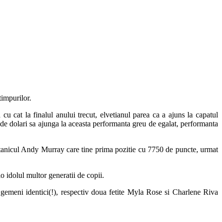
impurilor.
u cat la finalul anului trecut, elvetianul parea ca a ajuns la capatul
e de dolari sa ajunga la aceasta performanta greu de egalat, performanta
itanicul Andy Murray care tine prima pozitie cu 7750 de puncte, urmat
o idolul multor generatii de copii.
 gemeni identici(!), respectiv doua fetite Myla Rose si Charlene Riva