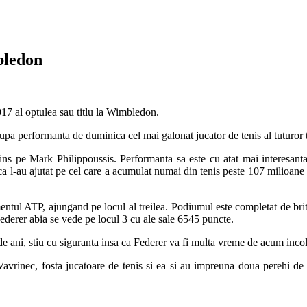
bledon
017 al optulea sau titlu la Wimbledon.
a performanta de duminica cel mai galonat jucator de tenis al tuturor t
s pe Mark Philippoussis. Performanta sa este cu atat mai interesanta c
ihica l-au ajutat pe cel care a acumulat numai din tenis peste 107 milioan
entul ATP, ajungand pe locul al treilea. Podiumul este completat de br
Federer abia se vede pe locul 3 cu ale sale 6545 puncte.
e ani, stiu cu siguranta insa ca Federer va fi multa vreme de acum incol
 Vavrinec, fosta jucatoare de tenis si ea si au impreuna doua perehi de