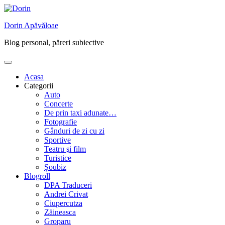
Skip
to
Dorin Apăvăloae
content
Blog personal, păreri subiective
Acasa
Categorii
Auto
Concerte
De prin taxi adunate…
Fotografie
Gânduri de zi cu zi
Sportive
Teatru şi film
Turistice
Șoubiz
Blogroll
DPA Traduceri
Andrei Crivat
Ciupercutza
Zăineasca
Groparu