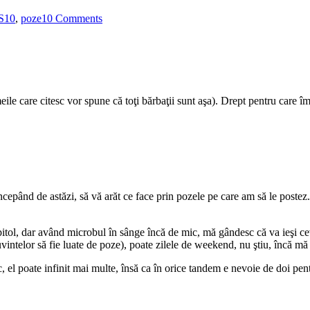
on
HS10
,
poze
10 Comments
Am
jucărie
nouă!
ile care citesc vor spune că toţi bărbaţii sunt aşa). Drept pentru care îm
începând de astăzi, să vă arăt ce face prin pozele pe care am să le postez.
itol, dar având microbul în sânge încă de mic, mă gândesc că va ieşi cev
uvintelor să fie luate de poze), poate zilele de weekend, nu ştiu, încă m
, el poate infinit mai multe, însă ca în orice tandem e nevoie de doi pen