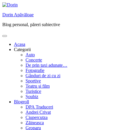
Skip
to
Dorin Apăvăloae
content
Blog personal, păreri subiective
Acasa
Categorii
Auto
Concerte
De prin taxi adunate…
Fotografie
Gânduri de zi cu zi
Sportive
Teatru şi film
Turistice
Șoubiz
Blogroll
DPA Traduceri
Andrei Crivat
Ciupercutza
Zăineasca
Groparu