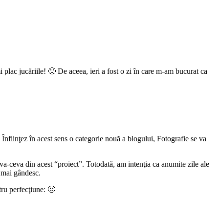
i plac jucăriile! 🙂 De aceea, ieri a fost o zi în care m-am bucurat ca
 Înfiinţez în acest sens o categorie nouă a blogului, Fotografie se va
a-ceva din acest “proiect”. Totodată, am intenţia ca anumite zile ale
ă mai gândesc.
tru perfecţiune: 🙂