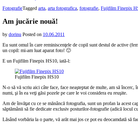
Fotografie
Tagged
arta
,
arta fotografica
,
fotografie
,
Fujifilm Finepix 
Am jucărie nouă!
by
dorinu
Posted on
10.06.2011
Eu sunt omul în care reminiscenţele de copil sunt destul de active (feme
un copil: mi-am luat aparat foto! 🙂
E un Fujifilm Finepix HS10, iată-l:
Fujifilm Finepix HS10
N-o să vă scriu aici câte face, face neaşteptat de multe, am să încerc, 
numi, şi în ea veţi găsi pozele pe care le voi considera eu reuşite.
Am de învăţat cu ce se mănâncă fotografia, sunt un profan la acest cap
săptămânii să fie dedicate exclusiv posturilor-fotografie (adică locul c
Lăsând vorbăria la o parte, vă arăt mai jos ce pot eu deocamdată să fac