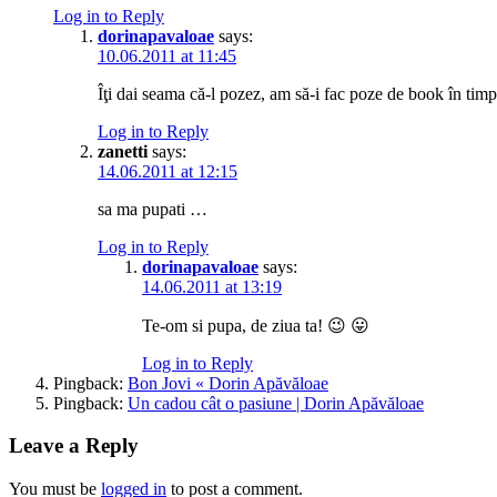
Log in to Reply
dorinapavaloae
says:
10.06.2011 at 11:45
Îţi dai seama că-l pozez, am să-i fac poze de book în timpu
Log in to Reply
zanetti
says:
14.06.2011 at 12:15
sa ma pupati …
Log in to Reply
dorinapavaloae
says:
14.06.2011 at 13:19
Te-om si pupa, de ziua ta! 😉 😛
Log in to Reply
Pingback:
Bon Jovi « Dorin Apăvăloae
Pingback:
Un cadou cât o pasiune | Dorin Apăvăloae
Leave a Reply
You must be
logged in
to post a comment.