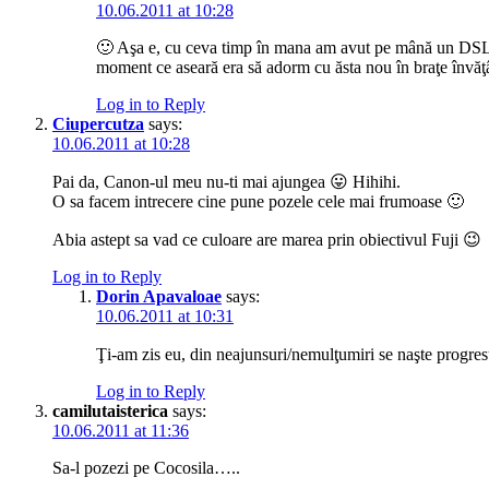
10.06.2011 at 10:28
🙂 Aşa e, cu ceva timp în mana am avut pe mână un DSLR,
moment ce aseară era să adorm cu ăsta nou în braţe învă
Log in to Reply
Ciupercutza
says:
10.06.2011 at 10:28
Pai da, Canon-ul meu nu-ti mai ajungea 😛 Hihihi.
O sa facem intrecere cine pune pozele cele mai frumoase 🙂
Abia astept sa vad ce culoare are marea prin obiectivul Fuji 😉
Log in to Reply
Dorin Apavaloae
says:
10.06.2011 at 10:31
Ţi-am zis eu, din neajunsuri/nemulţumiri se naşte progr
Log in to Reply
camilutaisterica
says:
10.06.2011 at 11:36
Sa-l pozezi pe Cocosila…..