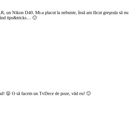
 un Nikon D40. Mi-a placut la nebunie, însă am făcut greşeala să nu în
ţând tips&tricks… 🙂
esul! 😛 O să facem un TvDece de poze, văd eu! 🙂