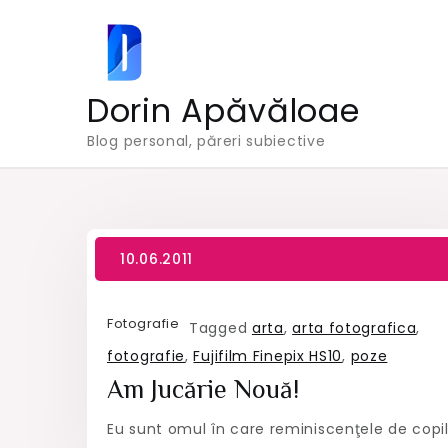
Skip
to
content
Dorin Apăvăloae
Blog personal, păreri subiective
Fotografie
Tagged
arta
,
arta fotografica
,
fotografie
,
Fujifilm Finepix HS10
,
poze
Am Jucărie Nouă!
Eu sunt omul în care reminiscenţele de copi