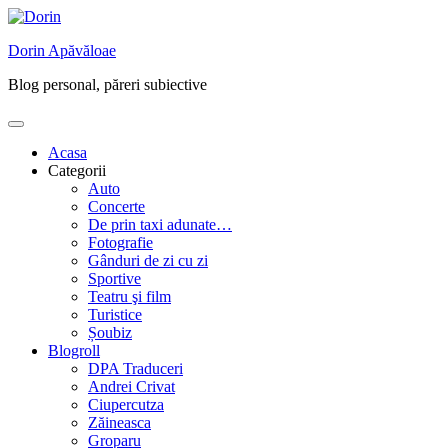
Skip
to
Dorin Apăvăloae
content
Blog personal, păreri subiective
Acasa
Categorii
Auto
Concerte
De prin taxi adunate…
Fotografie
Gânduri de zi cu zi
Sportive
Teatru şi film
Turistice
Șoubiz
Blogroll
DPA Traduceri
Andrei Crivat
Ciupercutza
Zăineasca
Groparu