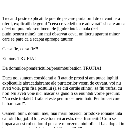
Trecand peste explicatiile puerile pe care purtatorul de cuvant le-a
oferit, explicatii de genul “ceea ce vedeti nu e adevarat” si care au ca
efect un puternic sentiment de jignire intelectuala (cel
putin pentru mine), am mai observat ceva, un lucru aparent minor,
care se pare ca a scapat aproape tuturor.
Ce sa fie, ce sa fie?!
Ei bine: TRUFIA!
Da domnilor/preafericitilor/preaimbuibatilor, TRUFIA!
Daca noi suntem considerati a fi atat de prosti si am putea inghiti
explicatiile abracadabrante ale purtatorilor vostri de cuvant, voi nu
aveti voie, prin fisa postului (a se citi cartile sfinte), sa fiti trufasi cu
noi! Nu aveti voie nici macar sa ganditi sa enuntati vorbe precum:
“Nu este trafalet! Trafalet este pentru cei neinitiati! Pentru cei care
habar n-au!”.
Oameni buni, domnii mei, mai marii bisericii ortodoxe romane uita
ca rolul lor, jobul lor, este tocmai acesta: de a fi smeriti! Cum se
impaca acest rol cu tonul pe care reprezentantul oficial l-a adoptat in