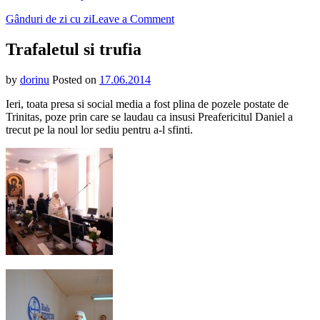
on
Gânduri de zi cu zi
Leave a Comment
Trafaletul
si
Trafaletul si trufia
trufia
by
dorinu
Posted on
17.06.2014
Ieri, toata presa si social media a fost plina de pozele postate de
Trinitas, poze prin care se laudau ca insusi Preafericitul Daniel a
trecut pe la noul lor sediu pentru a-l sfinti.