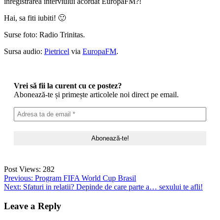
inregistrarea interviului acordat EuropaFM?!
Hai, sa fiti iubiti! 🙂
Surse foto: Radio Trinitas.
Sursa audio:
Pietricel
via
EuropaFM
.
Vrei să fii la curent cu ce postez?
Abonează-te și primește articolele noi direct pe email.
Post Views:
282
Post
Previous:
Program FIFA World Cup Brasil
Next:
Sfaturi in relatii? Depinde de care parte a… sexului te afli!
navigation
Leave a Reply