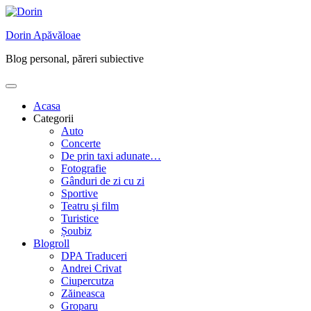
Skip
to
Dorin Apăvăloae
content
Blog personal, păreri subiective
Acasa
Categorii
Auto
Concerte
De prin taxi adunate…
Fotografie
Gânduri de zi cu zi
Sportive
Teatru şi film
Turistice
Șoubiz
Blogroll
DPA Traduceri
Andrei Crivat
Ciupercutza
Zăineasca
Groparu